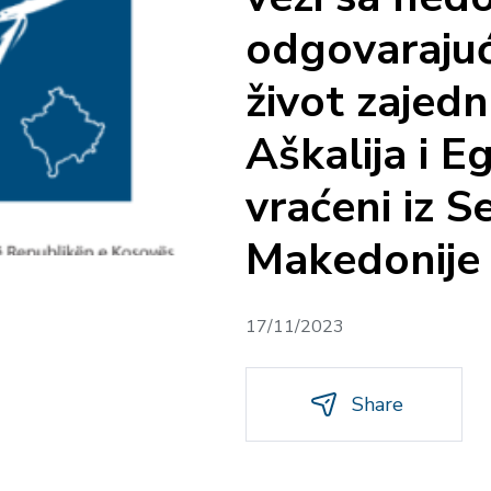
odgovarajuć
život zajed
Aškalija i Eg
vraćeni iz 
Makedonije u
17/11/2023
Share