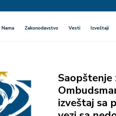
га
 Nama
Zakonodavstvo
Vesti
Izveštaji
Saopštenje 
Ombudsman 
izveštaj sa
vezi sa ned