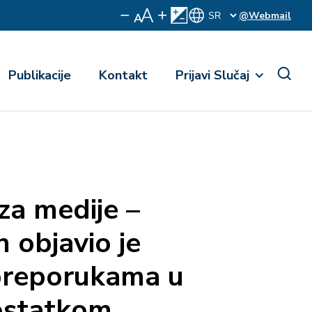
@Webmail
Publikacije
Kontakt
Prijavi Slučaj
za medije –
objavio je
 preporukama u
ostatkom