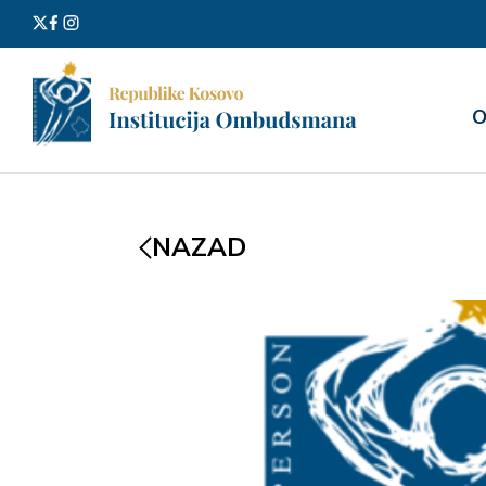
Претра
О
за:
NAZAD