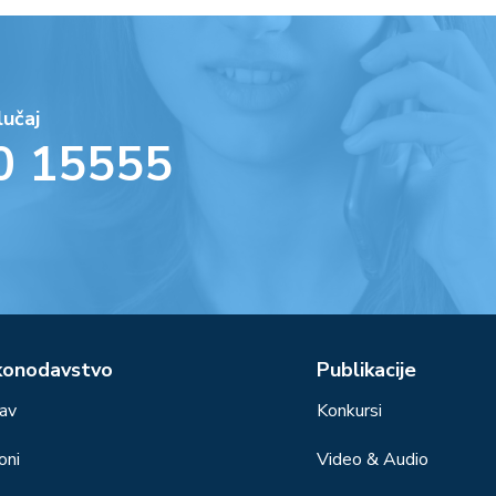
lučaj
0 15555
konodavstvo
Publikacije
av
Konkursi
oni
Video & Audio