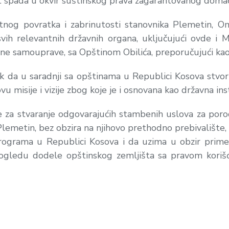
et spada u okvir suštinskog prava zagarantovanog doma
utnog povratka i zabrinutosti stanovnika Plemetin, O
h relevantnih državnih organa, uključujući ovde i Mi
alne samouprave, sa Opštinom Obilića, preporučujući kao
ak
da u saradnji sa opštinama u Republici Kosova stvori 
vu misije i vizije zbog koje je i osnovana kao državna inst
a stvaranje odgovarajućih stambenih uslova za porodi
u Plemetin, bez obzira na njihovo prethodno prebivališt
programa u Republici Kosova i da uzima u obzir pri
 u pogledu dodele opštinskog zemljišta sa pravom kori