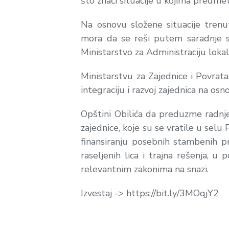
što znači situacije u kojima predm
Na osnovu složene situacije tren
mora da se reši putem saradnje svi
Ministarstvo za Administraciju lok
Ministarstvu za Zajednice i Povrat
integraciju i razvoj zajednica na osno
Opštini Obilića
da preduzme radnje z
zajednice, koje su se vratile u sel
finansiranju posebnih stambenih 
raseljenih lica i trajna rešenja,
relevantnim zakonima na snazi.
Izvestaj -> https://bit.ly/3MOqjY2