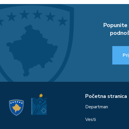
Popunite 
podnoš
Pri
Početna stranica
Departman
Vesti