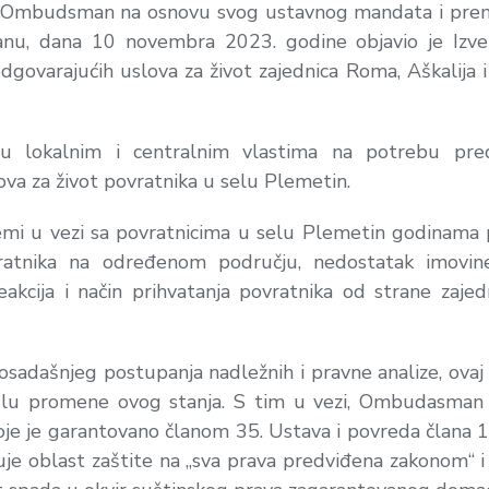
– Ombudsman na osnovu svog ustavnog mandata i pre
 dana 10 novembra 2023. godine objavio je Izvešt
varajućih uslova za život zajednica Roma, Aškalija i E
ju lokalnim i centralnim vlastima na potrebu pred
ova za život povratnika u selu Plemetin.
 u vezi sa povratnicima u selu Plemetin godinama post
vratnika na određenom području, nedostatak imovine, 
 reakcija i način prihvatanja povratnika od strane zaj
osadašnjeg postupanja nadležnih i pravne analize, ovaj 
slu promene ovog stanja. S tim u vezi, Ombudasman 
koje je garantovano članom 35. Ustava i povreda člana 
uje oblast zaštite na
„sva prava predviđena zakonom
“ 