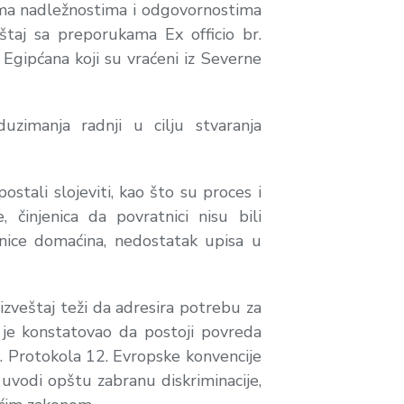
ma nadležnostima i odgovornostima
aj sa preporukama Ex officio br.
gipćana koji su vraćeni iz Severne
uzimanja radnji u cilju stvaranja
ali slojeviti, kao što su proces i
činjenica da povratnici nisu bili
ednice domaćina, nedostatak upisa u
izveštaj teži da adresira potrebu za
je konstatovao da postoji povreda
1. Protokola 12. Evropske konvencije
i uvodi opštu zabranu diskriminacije,