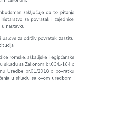
ćim zakonom.
mbudsman zaključuje da to pitanje
nistarstvo za povratak i zajednice,
 u nastavku:
uslove za održiv povratak, zaštitu,
itucija.
ce romske, aškalijske i egipćanske
e, u skladu sa Zakonom br.03/L-164 o
menu Uredbe br.01/2018 o povratku
šćenja u skladu sa ovom uredbom i