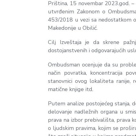
Priština, 15 novembar 2023.god. 
utvrđenim Zakonom o Ombudsmanu,
453/2018 u vezi sa nedostatkom odgo
Makedonije u Obilić.
Cilj Izveštaja je da skrene pažn
dostojanstvenih i odgovarajućih usl
Ombudsman ocenjuje da su problemi
način povratka, koncentracija po
stanovnici ovog lokaliteta ranije,
matične knjige itd.
Putem analize postojećeg stanja, d
delovanje nadležnih organa u smi
prava na izbor prebivališta, prava 
o ljudskim pravima, kojim se prošir