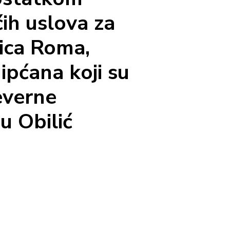
ih uslova za
nica Roma,
ipćana koji su
Severne
 Obilić