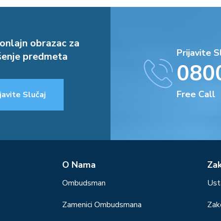
onlajn obrazac za
Prijavite S
enje predmeta
080
Free Call
javite Slučaj
О Nama
Za
Ombudsman
Ust
Zamenici Ombudsmana
Zak