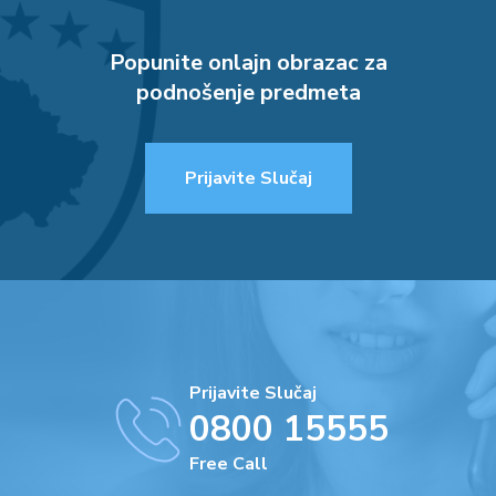
Popunite onlajn obrazac za
podnošenje predmeta
Prijavite Slučaj
Prijavite Slučaj
0800 15555
Free Call