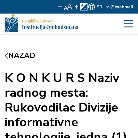
@Webmail
NAZAD
K O N K U R S Naziv
radnog mesta:
Rukovodilac Divizije
informativne
tehnologije, jedna (1)