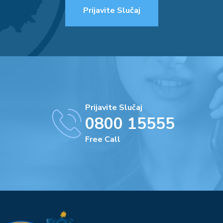
Prijavite Slučaj
Prijavite Slučaj
0800 15555
Free Call