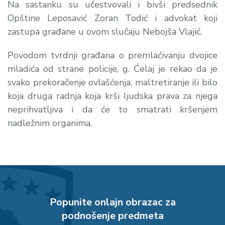
Na sastanku su učestvovali i bivši predsednik
Opštine Leposavić Zoran Todić i advokat koji
zastupa građane u ovom slučaju Nebojša Vlajić.
Povodom tvrdnji građana o premlaćivanju dvojice
mladića od strane policije, g. Ćelaj je rekao da je
svako prekoračenje ovlašćenja, maltretiranje ili bilo
koja druga radnja koja krši ljudska prava za njega
neprihvatljiva i da će to smatrati kršenjem
nadležnim organima.
Popunite onlajn obrazac za
podnošenje predmeta