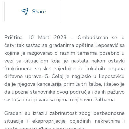
Share
Priština, 10 Mart 2023 – Ombudsman se u
četvrtak sastao sa građanima opštine Leposavić sa
kojima je razgovarao o raznim temama, posebno u
vezi sa situacijom koja je nastala nakon ostavki
funkcionera srpske zajednice iz lokalnih organa
državne uprave. G. Ćelaj je naglasio u Leposaviću
da je njegova kancelarija primila tri žalbe, i želeo je
da upozna stanovnike ovog područja i da ih pažljivo
sasluša i razgovara sa njima o njihovim žalbama.
Građani su izrazili zabrinutost zbog bezbednosne
situacije i eksproprijacije pojedinih nekretnina i
protivljenja građana ovom procesu.