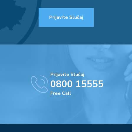
Prijavite Slučaj
Prijavite Slučaj
0800 15555
Free Call