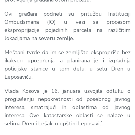
Ovi građani podneli su pritužbu Instituciji
Ombudsmana (IO) u vezi sa procesom
eksproprijacije pojedinih parcela na različitim
lokacijama na severu zemlje.
Meštani tvrde da im se zemljište ekspropriše bez
ikakvog upozorenja, a planirana je i izgradnja
policijske stanice u tom delu, u selu Dren u
Leposaviću.
Vlada Kosova je 16. januara usvojila odluku o
proglašenju nepokretnosti od posebnog javnog
interesa, smatrajući ih oblastima od javnog
interesa. Ove katastarske oblasti se nalaze u
selima Dren i Lešak, u opštini Leposavić.