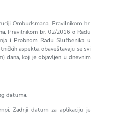
uciji Ombudsmana, Pravilnikom br.
ana, Pravilnikom br. 02/2016 o Radu
anja i Probnom Radu Službenika u
ničkih aspekta, obaveštavaju se svi
) dana, koji je objavljen u dnevnim
nog datuma.
pi. Zadnji datum za aplikaciju je