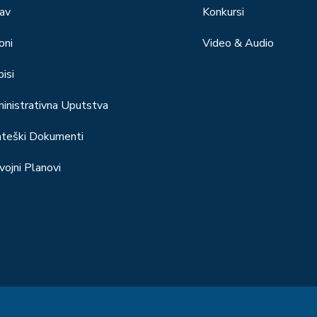
av
Konkursi
oni
Video & Audio
isi
inistrativna Uputstva
ateški Dokumenti
vojni Planovi