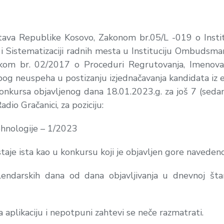
ava Republike Kosovo, Zakonom br.05/L -019 o Instit
 i Sistematizaciji radnih mesta u Instituciju Ombudsm
nikom br. 02/2017 o Proceduri Regrutovanja, Imenov
og neuspeha u postizanju izjednačavanja kandidata iz et
onkursa objavljenog dana 18.01.2023.g. za još 7 (sedam
io Gračanici, za poziciju:
ehnologije – 1/2023
staje ista kao u konkursu koji je objavljen gore navede
endarskih dana od dana objavljivanja u dnevnoj štam
 aplikaciju i nepotpuni zahtevi se neče razmatrati.