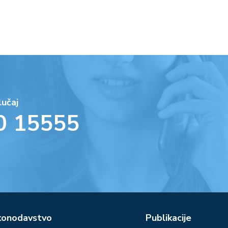
lučaj
0 15555
konodavstvo
Publikacije