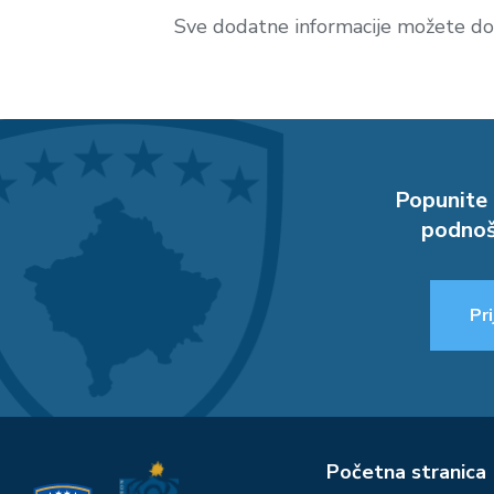
Sve dodatne informacije možete dob
Popunite 
podnoš
Pri
Početna stranica