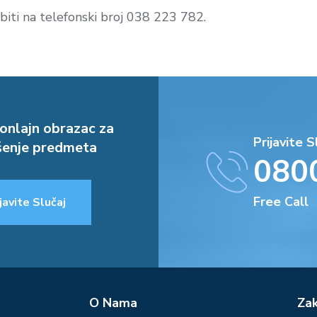
iti na telefonski broj 038 223 782.
onlajn obrazac za
Prijavite S
enje predmeta
080
Free Call
javite Slučaj
О Nama
Za