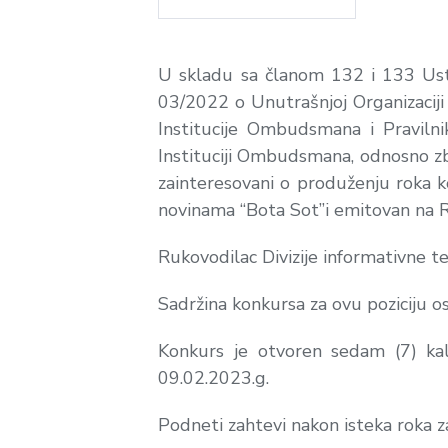
U skladu sa članom 132 i 133 Ust
03/2022 o Unutrašnjoj Organizaciji
Institucije Ombudsmana i Pravil
Instituciji Ombudsmana, odnosno zb
zainteresovani o produženju roka k
novinama “Bota Sot”i emitovan na Rad
Rukovodilac Divizije informativne t
Sadržina konkursa za ovu poziciju o
Konkurs je otvoren sedam (7) kal
09.02.2023.g.
Podneti zahtevi nakon isteka roka za