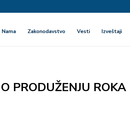
га
 Nama
Zakonodavstvo
Vesti
Izveštaji
 O PRODUŽENJU ROKA