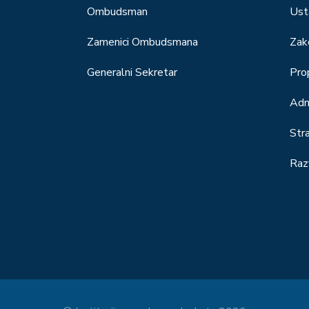
Ombudsman
Ust
Zamenici Ombudsmana
Zak
Generalni Sekretar
Prop
Adm
Str
Raz