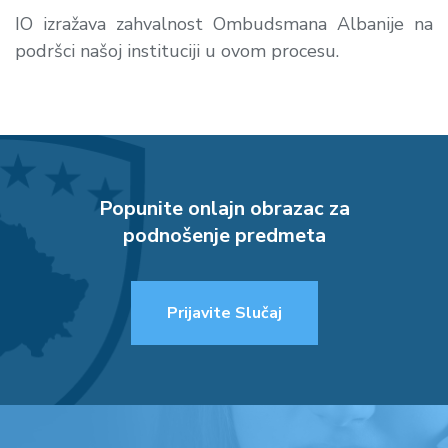
IO izražava zahvalnost Ombudsmana Albanije na
podršci našoj instituciji u ovom procesu.
Popunite onlajn obrazac za
podnošenje predmeta
Prijavite Slučaj