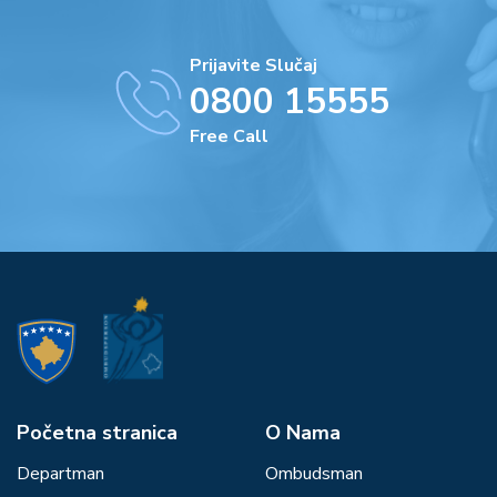
Prijavite Slučaj
0800 15555
Free Call
Početna stranica
О Nama
Departman
Ombudsman