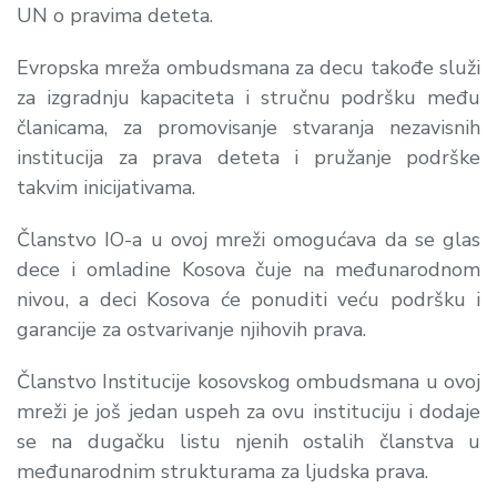
UN o pravima deteta.
Evropska mreža ombudsmana za decu takođe služi
za izgradnju kapaciteta i stručnu podršku među
članicama, za promovisanje stvaranja nezavisnih
institucija za prava deteta i pružanje podrške
takvim inicijativama.
Članstvo IO-a u ovoj mreži omogućava da se glas
dece i omladine Kosova čuje na međunarodnom
nivou, a deci Kosova će ponuditi veću podršku i
garancije za ostvarivanje njihovih prava.
Članstvo Institucije kosovskog ombudsmana u ovoj
mreži je još jedan uspeh za ovu instituciju i dodaje
se na dugačku listu njenih ostalih članstva u
međunarodnim strukturama za ljudska prava.