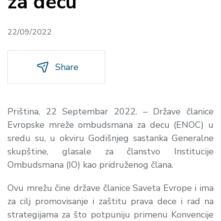
za decu
22/09/2022
Share
Priština, 22 Septembar 2022. – Države članice
Evropske mreže ombudsmana za decu (ENOC) u
sredu su, u okviru Godišnjeg sastanka Generalne
skupštine, glasale za članstvo Institucije
Ombudsmana (IO) kao pridruženog člana.
Ovu mrežu čine države članice Saveta Evrope i ima
za cilj promovisanje i zaštitu prava dece i rad na
strategijama za što potpuniju primenu Konvencije