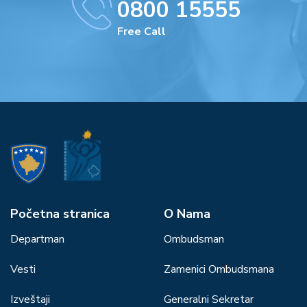
0800 15555
Free Call
Početna stranica
О Nama
Departman
Ombudsman
Vesti
Zamenici Ombudsmana
Izveštaji
Generalni Sekretar