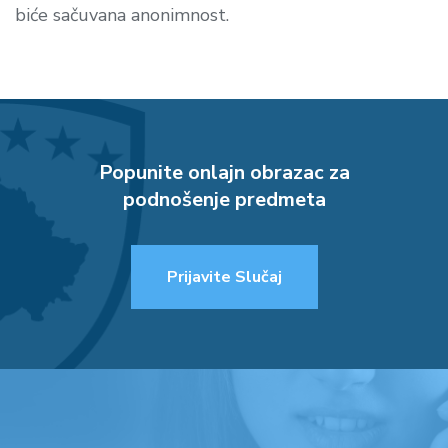
biće sačuvana anonimnost.
Popunite onlajn obrazac za
podnošenje predmeta
Prijavite Slučaj