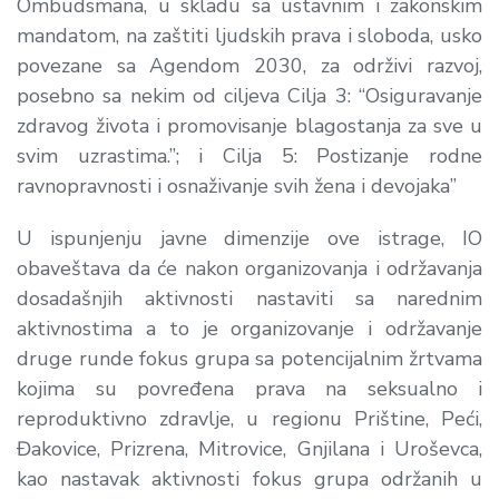
Ombudsmana, u skladu sa ustavnim i zakonskim
mandatom, na zaštiti ljudskih prava i sloboda, usko
povezane sa Agendom 2030, za održivi razvoj,
posebno sa nekim od ciljeva Cilja 3: “
Osiguravanje
zdravog života i promovisanje blagostanja za sve u
svim uzrastima
.”; i Cilja 5:
Postizanje rodne
ravnopravnosti i osnaživanje svih žena i devojaka
”
U ispunjenju javne dimenzije ove istrage, IO
obaveštava da će nakon organizovanja i održavanja
dosadašnjih aktivnosti nastaviti sa narednim
aktivnostima a to je organizovanje i održavanje
druge runde fokus grupa sa potencijalnim žrtvama
kojima su povređena prava na seksualno i
reproduktivno zdravlje, u regionu Prištine, Peći,
Đakovice, Prizrena, Mitrovice, Gnjilana i Uroševca,
kao nastavak aktivnosti fokus grupa održanih u