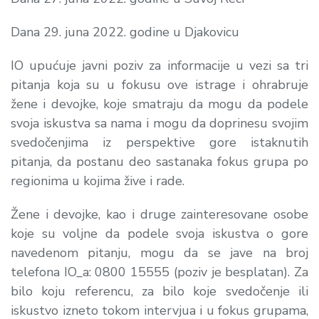
Dana 29. juna 2022. godine u Djakovicu
IO upućuje javni poziv za informacije u vezi sa tri
pitanja koja su u fokusu ove istrage i ohrabruje
žene i devojke, koje smatraju da mogu da podele
svoja iskustva sa nama i mogu da doprinesu svojim
svedočenjima iz perspektive gore istaknutih
pitanja, da postanu deo sastanaka fokus grupa po
regionima u kojima žive i rade.
Žene i devojke, kao i druge zainteresovane osobe
koje su voljne da podele svoja iskustva o gore
navedenom pitanju, mogu da se jave na broj
telefona IO_a: 0800 15555 (poziv je besplatan). Za
bilo koju referencu, za bilo koje svedočenje ili
iskustvo izneto tokom intervjua i u fokus grupama,