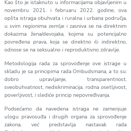
Kao što je istaknuto u informacijama objavljenim u
novembru 2021. i februaru 2022. godine, ova
opšta istraga obuhvata i ruralna i urbana područja,
u svim regionima zemlje i zasniva se na direktnim
dokazima žena/devojaka, kojima su potencijalno
povređena prava, koja se direktno ili indirektno,
odnose se na seksualno i reproduktivno zdravlje.
Metodologija rada za sprovođenje ove istrage u
skladu je sa principima rada Ombudsmana, a to su:
dobro upravljanje, transparentnost,
sveobuhvatnost, nediskriminacija, rodna osetljivost,
poverljivost, i slediće princip nepovređivanja.
Podsećamo da navedena istraga ne zamenjuje
ulogu pravosuđa i drugih organa za sprovođenje
zakona, već predstavlja nastavak rada