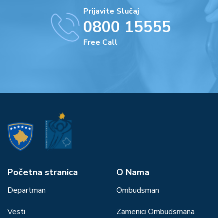
Prijavite Slučaj
0800 15555
Free Call
Početna stranica
О Nama
Departman
Ombudsman
Vesti
Zamenici Ombudsmana