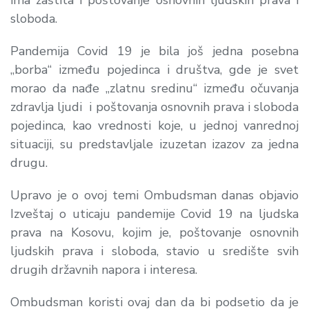
sloboda.
Pandemija Covid 19 je bila još jedna posebna
„borba“ između pojedinca i društva, gde je svet
morao da nađe „zlatnu sredinu“ između očuvanja
zdravlja ljudi i poštovanja osnovnih prava i sloboda
pojedinca, kao vrednosti koje, u jednoj vanrednoj
situaciji, su predstavljale izuzetan izazov za jedna
drugu.
Upravo je o ovoj temi Ombudsman danas objavio
Izveštaj o uticaju pandemije Covid 19 na ljudska
prava na Kosovu, kojim je, poštovanje osnovnih
ljudskih prava i sloboda, stavio u središte svih
drugih državnih napora i interesa.
Ombudsman koristi ovaj dan da bi podsetio da je