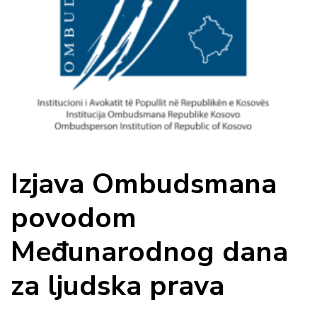
Izjava Ombudsmana
povodom
Međunarodnog dana
za ljudska prava