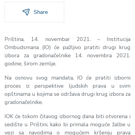
Share
Priština, 14. novembar 2021. – Institucija
Ombudsmana (IO) će pažljivo pratiti drugi krug
izbora za gradonačelnike 14. novembra 2021.
godine, širom zemlje.
Na osnovu svog mandata, IO će pratiti izborni
proces iz perspektive ljudskih prava u svim
opštinama u kojima se održava drugi krug izbora za
gradonačelnike.
IOK će tokom čitavog izbornog dana biti otvorena i
sedište u Prištini, kako bi primala moguće žalbe u
vezi sa navodima o mogućem kršenju prava