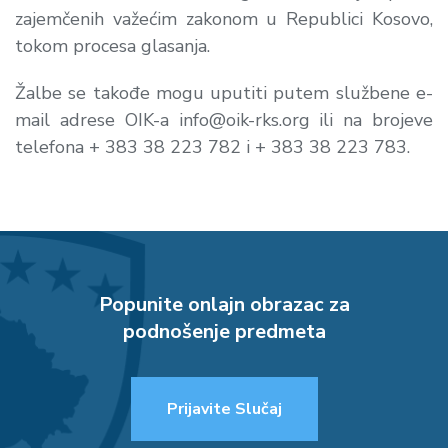
zajemčenih važećim zakonom u Republici Kosovo,
tokom procesa glasanja.
Žalbe se takođe mogu uputiti putem službene e-
mail adrese OIK-a
info@oik-rks.org
ili na brojeve
telefona + 383 38 223 782 i + 383 38 223 783.
Popunite onlajn obrazac za
podnošenje predmeta
Prijavite Slučaj