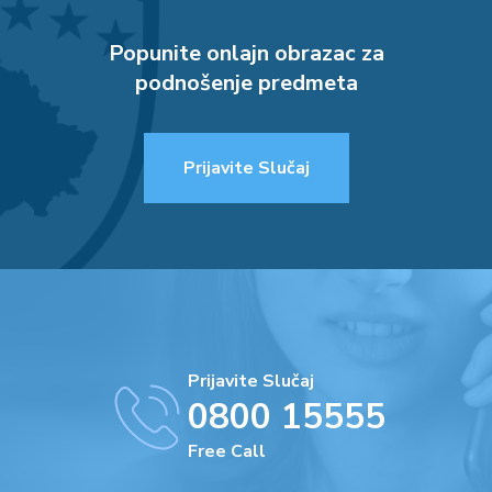
Popunite onlajn obrazac za
podnošenje predmeta
Prijavite Slučaj
Prijavite Slučaj
0800 15555
Free Call