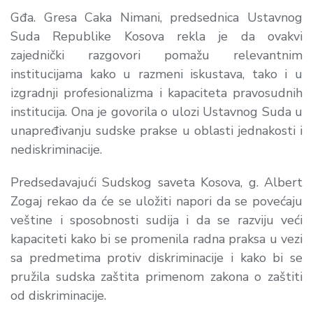
Gđa. Gresa Caka Nimani, predsednica Ustavnog
Suda Republike Kosova rekla je da ovakvi
zajednički razgovori pomažu relevantnim
institucijama kako u razmeni iskustava, tako i u
izgradnji profesionalizma i kapaciteta pravosudnih
institucija. Ona je govorila o ulozi Ustavnog Suda u
unapređivanju sudske prakse u oblasti jednakosti i
nediskriminacije.
Predsedavajući Sudskog saveta Kosova, g. Albert
Zogaj rekao da će se uložiti napori da se povećaju
veštine i sposobnosti sudija i da se razviju veći
kapaciteti kako bi se promenila radna praksa u vezi
sa predmetima protiv diskriminacije i kako bi se
pružila sudska zaštita primenom zakona o zaštiti
od diskriminacije.