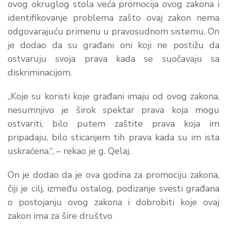
ovog okruglog stola veća promocija ovog zakona i
identifikovanje problema zašto ovaj zakon nema
odgovarajuću primenu u pravosudnom sistemu. On
je dodao da su građani oni koji ne postižu da
ostvaruju svoja prava kada se suočavaju sa
diskriminacijom.
„Koje su koristi koje građani imaju od ovog zakona,
nesumnjivo je širok spektar prava koja mogu
ostvariti, bilo putem zaštite prava koja im
pripadaju, bilo sticanjem tih prava kada su im ista
uskraćena.“, – rekao je g. Qelaj.
On je dodao da je ova godina za promociju zakona,
čiji je cilj, između ostalog, podizanje svesti građana
o postojanju ovog zakona i dobrobiti koje ovaj
zakon ima za šire društvo