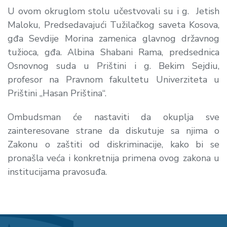
U ovom okruglom stolu učestvovali su i g. Jetish
Maloku, Predsedavajući Tužilačkog saveta Kosova,
gđa Sevdije Morina zamenica glavnog državnog
tužioca, gđa. Albina Shabani Rama, predsednica
Osnovnog suda u Prištini i g. Bekim Sejdiu,
profesor na Pravnom fakultetu Univerziteta u
Prištini „Hasan Priština“.
Ombudsman će nastaviti da okuplja sve
zainteresovane strane da diskutuje sa njima o
Zakonu o zaštiti od diskriminacije, kako bi se
pronašla veća i konkretnija primena ovog zakona u
institucijama pravosuđa.