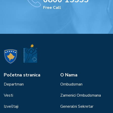
Free Call
Početna stranica
О Nama
Departman
Ombudsman
Vesti
Zamenici Ombudsmana
Izveštaji
Generalni Sekretar