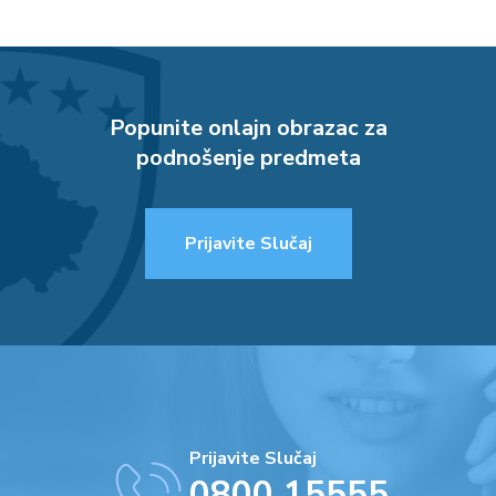
Popunite onlajn obrazac za
podnošenje predmeta
Prijavite Slučaj
Prijavite Slučaj
0800 15555