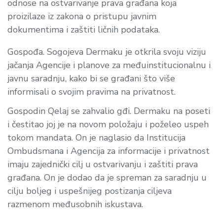
odnose na ostvarivanje prava građana koja
proizilaze iz zakona o pristupu javnim
dokumentima i zaštiti ličnih podataka.
Gospođa. Sogojeva Dermaku je otkrila svoju viziju
jačanja Agencije i planove za međuinstitucionalnu i
javnu saradnju, kako bi se građani što više
informisali o svojim pravima na privatnost.
Gospodin Qelaj se zahvalio gđi. Dermaku na poseti
i čestitao joj je na novom položaju i poželeo uspeh
tokom mandata. On je naglasio da Institucija
Ombudsmana i Agencija za informacije i privatnost
imaju zajednički cilj u ostvarivanju i zaštiti prava
građana. On je dodao da je spreman za saradnju u
cilju boljeg i uspešnijeg postizanja ciljeva
razmenom međusobnih iskustava.