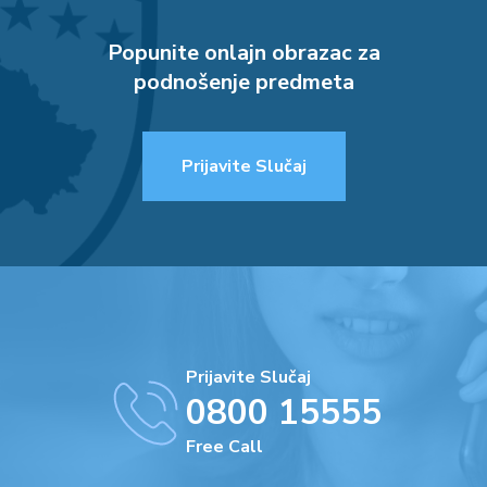
Popunite onlajn obrazac za
podnošenje predmeta
Prijavite Slučaj
Prijavite Slučaj
0800 15555
Free Call