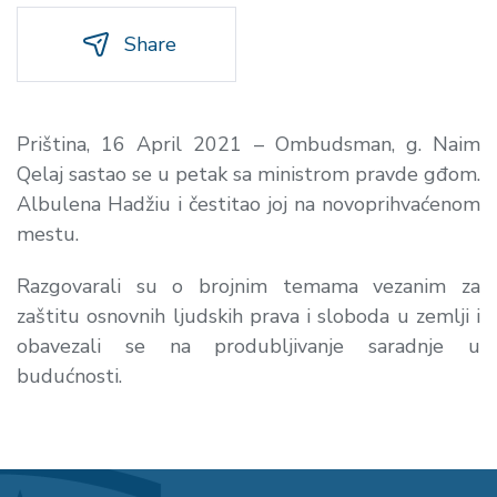
Share
Priština, 16 April 2021 – Ombudsman, g. Naim
Qelaj sastao se u petak sa ministrom pravde gđom.
Albulena Hadžiu i čestitao joj na novoprihvaćenom
mestu.
Razgovarali su o brojnim temama vezanim za
zaštitu osnovnih ljudskih prava i sloboda u zemlji i
obavezali se na produbljivanje saradnje u
budućnosti.