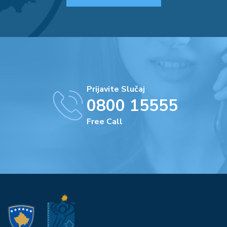
Prijavite Slučaj
0800 15555
Free Call