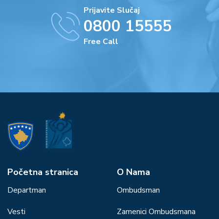
Prijavite Slučaj
0800 15555
Free Call
Početna stranica
О Nama
Departman
Ombudsman
Vesti
Zamenici Ombudsmana