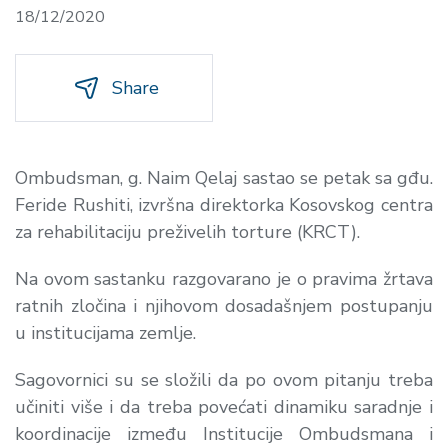
18/12/2020
Share
Ombudsman, g. Naim Qelaj sastao se petak sa gđu.
Feride Rushiti, izvršna direktorka Kosovskog centra
za rehabilitaciju preživelih torture (KRCT).
Na ovom sastanku razgovarano je o pravima žrtava
ratnih zločina i njihovom dosadašnjem postupanju
u institucijama zemlje.
Sagovornici su se složili da po ovom pitanju treba
učiniti više i da treba povećati dinamiku saradnje i
koordinacije između Institucije Ombudsmana i