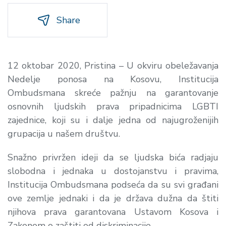
Share
12 oktobar 2020, Pristina – U okviru obeležavanja
Nedelje ponosa na Kosovu, Institucija
Ombudsmana skreće pažnju na garantovanje
osnovnih ljudskih prava pripadnicima LGBTI
zajednice, koji su i dalje jedna od najugroženijih
grupacija u našem društvu.
Snažno privržen ideji da se ljudska bića radjaju
slobodna i jednaka u dostojanstvu i pravima,
Institucija Ombudsmana podseća da su svi građani
ove zemlje jednaki i da je država dužna da štiti
njihova prava garantovana Ustavom Kosova i
Zakonom o zaštiti od diskriminacije.