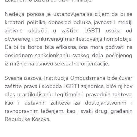
Nedelja ponosa je ustanovljena sa ciljem da bi se
kreatori politika, donosioci odluka, javnost i mediji
aktivno uključili u zaštitu LGBTI osoba od
otvorenog i prikrivenog manifestovanja homofobije.
Da bi ta borba bila efikasna, ona mora počivati na
doslednom sankcionisanju svakog dela počinjenog
iz mržnje na osnovu seksualne orijentacije.
Svesna izazova, Institucija Ombudsmana biće čuvar
zaštite prava i sloboda LGBTI zajednice, biće njihov
glas u artikulisanju legitimnih i pravednih zahteva,
kao i ustavnih zahteva za dostojanstvenim i
ravnopravnim lečenjem. kao i svaki drugi građanin
Republike Kosova.