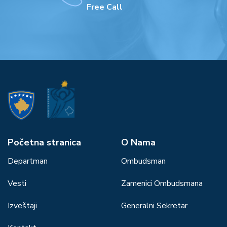
Free Call
Početna stranica
О Nama
Departman
Ombudsman
Vesti
Zamenici Ombudsmana
Izveštaji
Generalni Sekretar