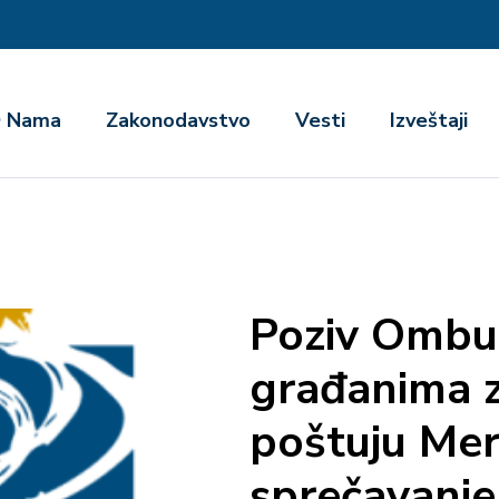
га
 Nama
Zakonodavstvo
Vesti
Izveštaji
Poziv Omb
građanima 
poštuju Mer
sprečavanje