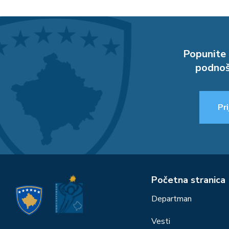
Popunite 
podnoš
Pri
Početna stranica
Departman
Vesti