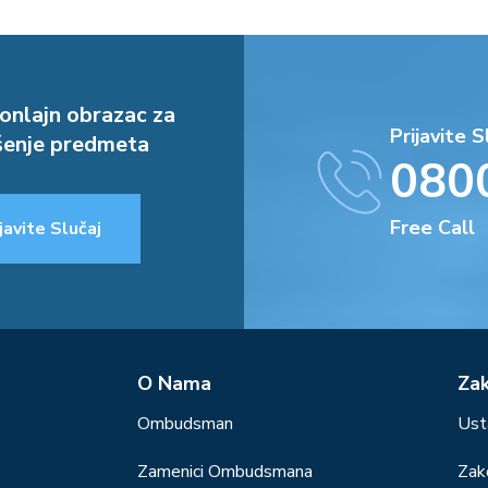
onlajn obrazac za
Prijavite S
enje predmeta
080
Free Call
javite Slučaj
О Nama
Za
Ombudsman
Ust
Zamenici Ombudsmana
Zak