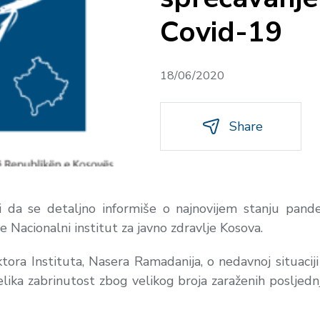
Covid-19
18/06/2020
Share
i da se detaljno informiše o najnovijem stanju pande
 Nacionalni institut za javno zdravlje Kosova.
ra Instituta, Nasera Ramadanija, o nedavnoj situaciji
velika zabrinutost zbog velikog broja zaraženih posljed