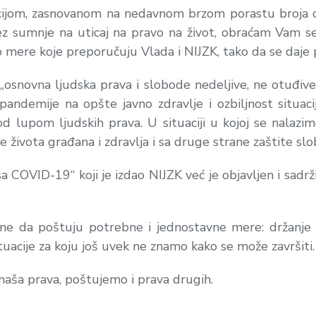
ijom, zasnovanom na nedavnom brzom porastu broja 
bez sumnje na uticaj na pravo na život, obraćam Vam s
mere koje preporučuju Vlada i NIJZK, tako da se daje p
„osnovna ljudska prava i slobode nedeljive, ne otuđiv
 pandemije na opšte javno zdravlje i ozbiljnost situa
 lupom ljudskih prava. U situaciji u kojoj se nalazi
života građana i zdravlja i sa druge strane zaštite slob
usa COVID-19“ koji je izdao NIJZK već je objavljen i sad
 da poštuju potrebne i jednostavne mere: držanje mas
tuacije za koju još uvek ne znamo kako se može završiti.
naša prava, poštujemo i prava drugih.