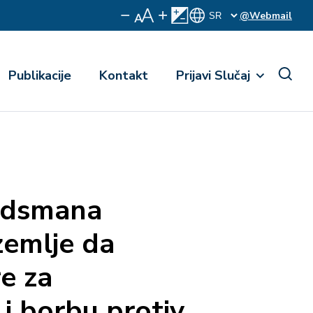
@Webmail
Publikacije
Kontakt
Prijavi Slučaj
udsmana
zemlje da
e za
 i borbu protiv