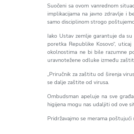
Suočeni sa ovom vanrednom situac
implikacijama na javno zdravlje i 
samo disciplinom strogo poštujemo 
Iako Ustav zemlje garantuje da su 
poretka Republike Kosovo“, uticaj
okolnostima ne bi bile razumne pod
uravnotežene odluke između zaštite 
„Priručnik za zaštitu od širenja vir
se dalje zaštite od virusa.
Ombudsman apeluje na sve građane
higijena mogu nas udaljiti od ove si
Pridržavajmo se merama poštujući 