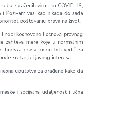
osoba zaraženih virusom COVID-19,
e i Pozivam vas, kao nikada do sada
rioritet poštovanju prava na život.
e i neprikosnovene i osnova pravnog
cije zahteva mere koje u normalnim
mo ljudska prava mogu biti vodič za
ode kretanja i javnog interesa.
rži jasna uputstva za građane kako da
ke i socijalna udaljenost i lična