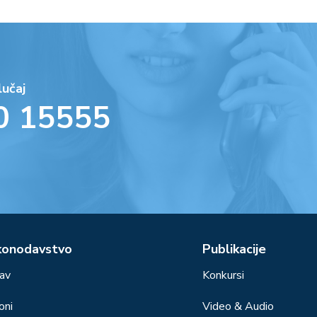
lučaj
0 15555
konodavstvo
Publikacije
av
Konkursi
oni
Video & Audio