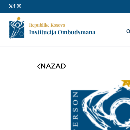
Претра
О
за:
NAZAD