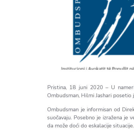
Pristina, 18 juni 2020 – U namer
Ombudsman, Hilmi Jashari posetio je
Ombudsman je informisan od Direkto
suočavaju. Posebno je izražena je 
da može doći do eskalacije situacije.