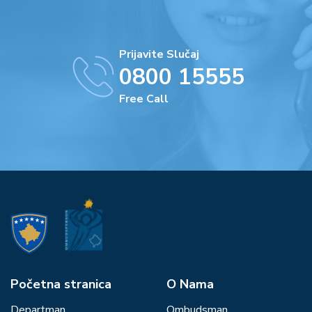
Prijavite Slučaj
0800 15555
Free Call
Početna stranica
О Nama
Departman
Ombudsman