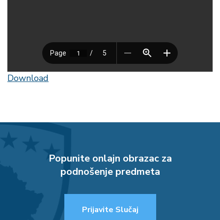
Download
Popunite onlajn obrazac za
podnošenje predmeta
Prijavite Slučaj