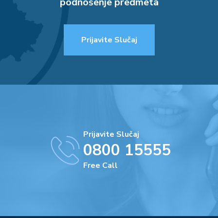
podnošenje predmeta
Prijavite Slučaj
Prijavite Slučaj
0800 15555
Free Call