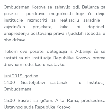
Ombudsman Kosova se zahavlio gđi. Ballanca za
posetu i pozdravio mogućnosti koje će dvije
institucije razmotriti za realizaciju saradnje i
zajedničkih projekata, kako bi doprineli
unapređenju poštovanja prava i ljudskih sloboda, u
obe države.
Tokom ove posete, delegacija iz Albanije će se
sastati sa niz institucija Republike Kosovo, prema
dnevnom redu, kao u nastavku:
juni 2019. godine
14:00 Gostoljubivi sastanak u Instituciji
Ombudsmana
15:00 Susret sa gđom. Arta Rama, predsednica
Ustavnog suda Republike Kosovo