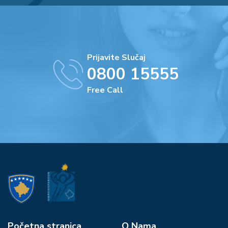
Prijavite Slučaj
0800 15555
Free Call
Početna stranica
О Nama