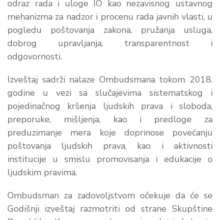
odraz rada i uloge IO kao nezavisnog ustavnog
mehanizma za nadzor i procenu rada javnih vlasti, u
pogledu poštovanja zakona, pružanja usluga,
dobrog upravljanja, transparentnost i
odgovornosti.
Izveštaj sadrži nalaze Ombudsmana tokom 2018.
godine u vezi sa slučajevima sistematskog i
pojedinačnog kršenja ljudskih prava i sloboda,
preporuke, mišljenja, kao i predloge za
preduzimanje mera koje doprinose povećanju
poštovanja ljudskih prava, kao i aktivnosti
institucije u smislu promovisanja i edukacije o
ljudskim pravima.
Ombudsman za zadovoljstvom očekuje da će se
Godišnji izveštaj razmotriti od strane Skupštine