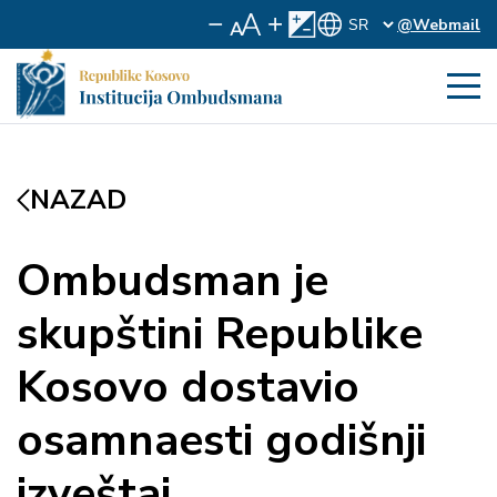
@Webmail
NAZAD
Ombudsman je
skupštini Republike
Kosovo dostavio
osamnaesti godišnji
izveštaj