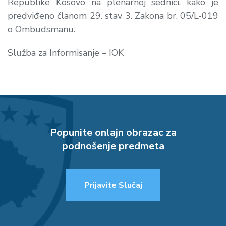
Republike Kosovo na plenarnoj sednici, kako je
predviđeno članom 29. stav 3. Zakona br. 05/L-019
o Ombudsmanu.
Služba za Informisanje – IOK
Popunite onlajn obrazac za
podnošenje predmeta
Prijavite Slučaj