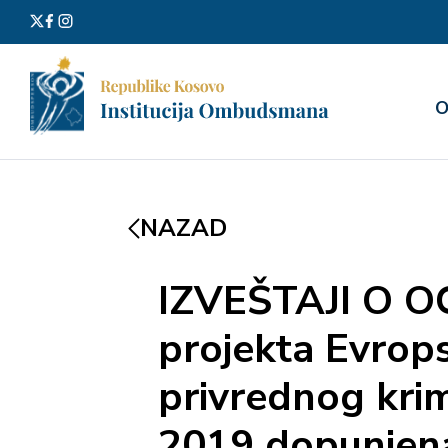
Претра
О
за:
NAZAD
IZVEŠTAJI O O
projekta Evrop
privrednog krim
2019 dopunjena