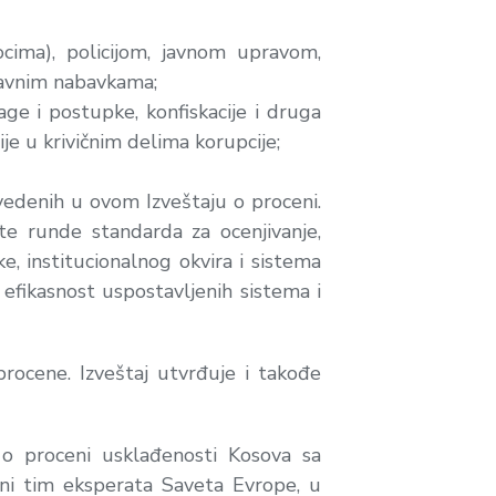
cima), policijom, javnom upravom,
 javnim nabavkama;
rage i postupke, konfiskacije i druga
cije u krivičnim delima korupcije;
avedenih u ovom Izveštaju o proceni.
te runde standarda za ocenjivanje,
e, institucionalnog okvira i sistema
 efikasnost uspostavljenih sistema i
procene. Izveštaj utvrđuje i takođe
o proceni usklađenosti Kosova sa
ni tim eksperata Saveta Evrope, u