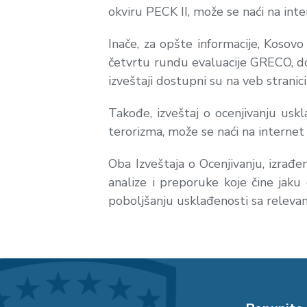
okviru PECK II, može se naći na inte
Inače, za opšte informacije, Kosovo
četvrtu rundu evaluacije GRECO, do
izveštaji dostupni su na veb stranici
Takođe, izveštaj o ocenjivanju usk
terorizma, može se naći na internet
Oba Izveštaja o Ocenjivanju, izr
analize i preporuke koje čine jaku
poboljšanju usklađenosti sa relev