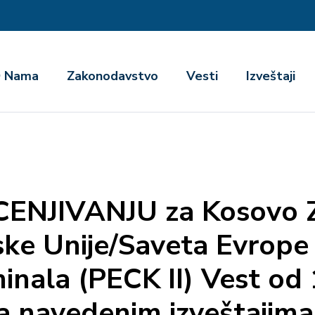
га
 Nama
Zakonodavstvo
Vesti
Izveštaji
CENJIVANJU za Kosovo 
ske Unije/Saveta Evrope 
inala (PECK II) Vest od
 navedenim izveštajima