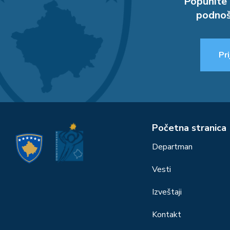
Popunite 
podnoš
Pri
Početna stranica
Departman
Vesti
Izveštaji
Kontakt