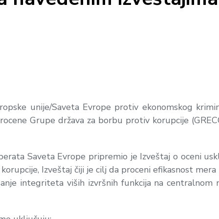
ropske unije/Saveta Evrope protiv ekonomskog krimin
rocene Grupe država za borbu protiv korupcije (GRECO)
perata Saveta Evrope pripremio je Izveštaj o oceni u
orupcije, Izveštaj čiji je cilj da proceni efikasnost mera
anje integriteta viših izvršnih funkcija na centralnom 