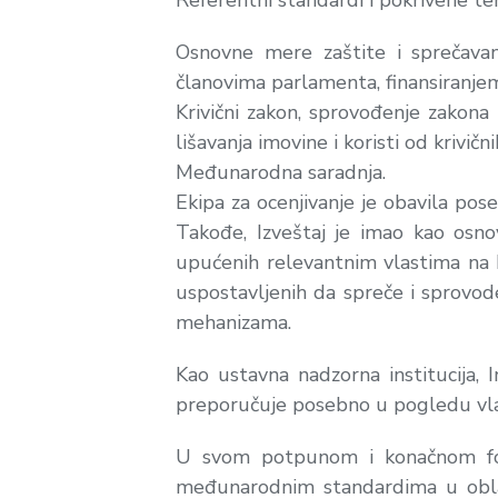
Referentni standardi i pokrivene te
Osnovne mere zaštite i sprečavan
članovima parlamenta, finansiranje
Krivični zakon, sprovođenje zakona i
lišavanja imovine i koristi od krivič
Međunarodna saradnja.
Ekipa za ocenjivanje je obavila pos
Takođe, Izveštaj je imao kao osno
upućenih relevantnim vlastima na K
uspostavljenih da spreče i sprovode
mehanizama.
Kao ustavna nadzorna institucija, 
preporučuje posebno u pogledu vlas
U svom potpunom i konačnom form
međunarodnim standardima u oblas