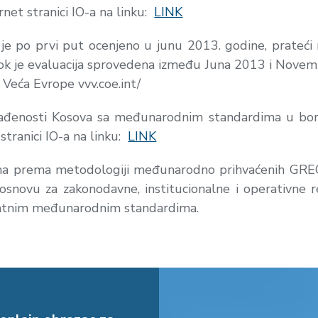
rnet stranici IO-a na linku:
LINK
 je po prvi put ocenjeno u junu 2013. godine, prateći 
k je evaluacija sprovedena između Juna 2013 i Novembra 
 Veća Evrope vvv.coe.int/
lađenosti Kosova sa međunarodnim standardima u borbi
 stranici IO-a na linku:
LINK
ađena prema metodologiji međunarodno prihvaćenih GRE
 osnovu za zakonodavne, institucionalne i operativne
antnim međunarodnim standardima.