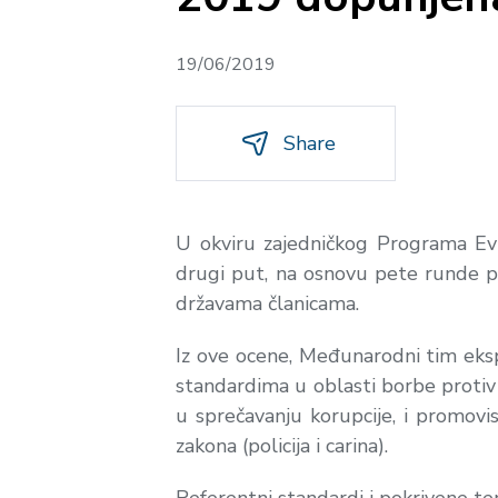
19/06/2019
Share
U okviru zajedničkog Programa Ev
drugi put, na osnovu pete runde p
državama članicama.
Iz ove ocene, Međunarodni tim eks
standardima u oblasti borbe protiv k
u sprečavanju korupcije, i promovis
zakona (policija i carina).