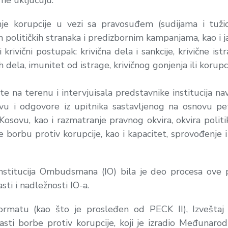
me uključuju:
je korupcije u vezi sa pravosuđem (sudijama i tužio
m političkih stranaka i predizbornim kampanjama, kao i
 krivični postupak: krivična dela i sankcije, krivične ist
nih dela, imunitet od istrage, krivičnog gonjenja ili korup
ete na terenu i intervjuisala predstavnike institucija n
vu i odgovore iz upitnika sastavljenog na osnovu pe
osovu, kao i razmatranje pravnog okvira, okvira politik
 borbu protiv korupcije, kao i kapacitet, sprovođenje i
Institucija Ombudsmana (IO) bila je deo procesa ove 
ti i nadležnosti IO-a.
atu (kao što je prosleđen od PECK II), Izveštaj 
ti borbe protiv korupcije, koji je izradio Međunarod