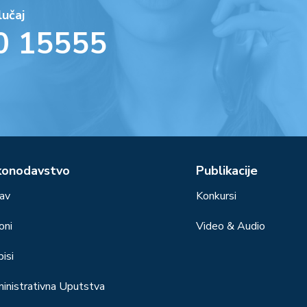
lučaj
0 15555
konodavstvo
Publikacije
av
Konkursi
oni
Video & Audio
isi
inistrativna Uputstva