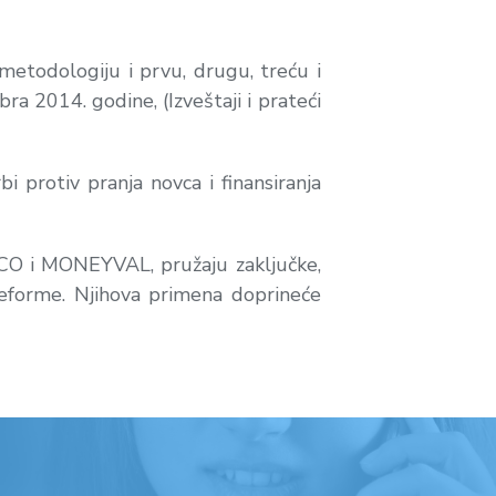
metodologiju i prvu, drugu, treću i
2014. godine, (Izveštaji i prateći
 protiv pranja novca i finansiranja
CO i MONEYVAL, pružaju zaključke,
 reforme. Njihova primena doprineće