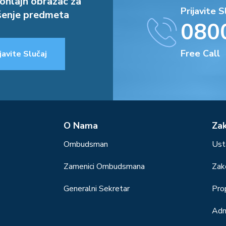
onlajn obrazac za
Prijavite S
enje predmeta
080
Free Call
javite Slučaj
О Nama
Za
Ombudsman
Ust
Zamenici Ombudsmana
Zak
Generalni Sekretar
Prop
Adm