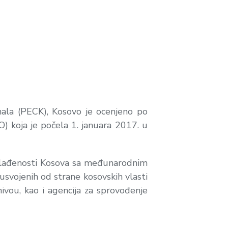
ala (PECK), Kosovo je ocenjeno po
 koja je počela 1. januara 2017. u
sklađenosti Kosova sa međunarodnim
 usvojenih od strane kosovskih vlasti
nivou, kao i agencija za sprovođenje