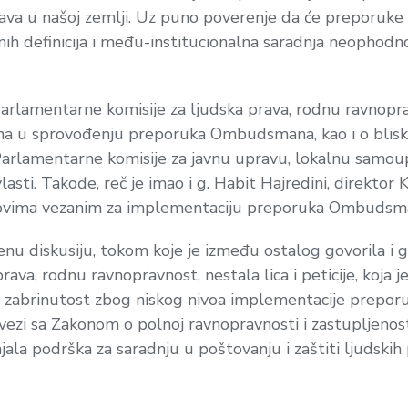
prava u našoj zemlji. Uz puno poverenje da će preporuk
ih definicija i među-institucionalna saradnja neophodnos
lamentarne komisije za ljudska prava, rodnu ravnopravn
ština u sprovođenju preporuka Ombudsmana, kao i o bli
arlamentarne komisije za javnu upravu, lokalnu samou
lasti. Takođe, reč je imao i g. Habit Hajredini, direktor 
 izazovima vezanim za implementaciju preporuka Ombudsm
nu diskusiju, tokom koje je između ostalog govorila i gđa
ava, rodnu ravnopravnost, nestala lica i peticije, koja 
 zabrinutost zbog niskog nivoa implementacije prepor
 u vezi sa Zakonom o polnoj ravnopravnosti i zastupljeno
tajala podrška za saradnju u poštovanju i zaštiti ljudsk