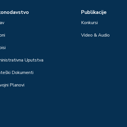
konodavstvo
Publikacije
av
Konkursi
oni
Video & Audio
isi
inistrativna Uputstva
ateški Dokumenti
vojni Planovi