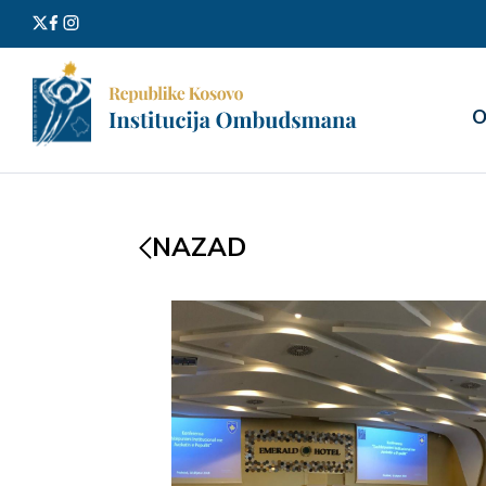
Претра
О
за:
NAZAD