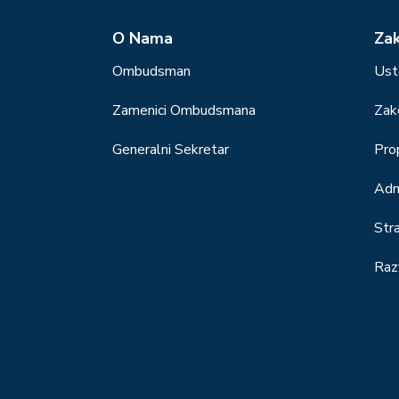
О Nama
Za
Ombudsman
Ust
Zamenici Ombudsmana
Zak
Generalni Sekretar
Prop
Adm
Str
Raz