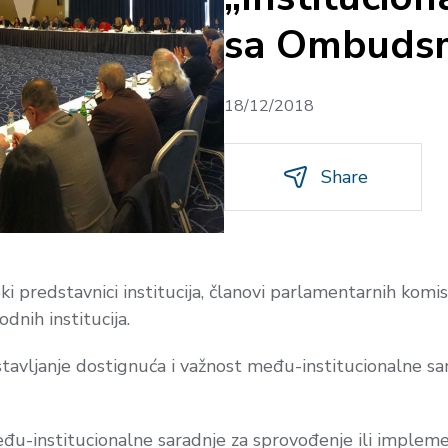
sa Ombuds
18/12/2018
Share
ki predstavnici institucija, članovi parlamentarnih komis
dnih institucija.
stavljanje dostignuća i važnost među-institucionalne 
u-institucionalne saradnje za sprovođenje ili imple