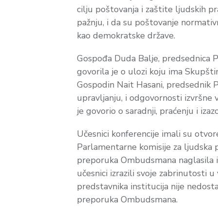
cilju poštovanja i zaštite ljudskih 
pažnju, i da su poštovanje normativn
kao demokratske države.
Gospođa Duda Balje, predsednica Par
govorila je o ulozi koju ima Skup
Gospodin Nait Hasani, predsednik P
upravljanju, i odgovornosti izvršne v
je govorio o saradnji, praćenju i
Učesnici konferencije imali su otvore
Parlamentarne komisije za ljudska pr
preporuka Ombudsmana naglasila i
učesnici izrazili svoje zabrinutosti
predstavnika institucija nije nedos
preporuka Ombudsmana.