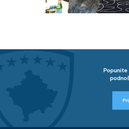
Popunite 
podnoš
Pri