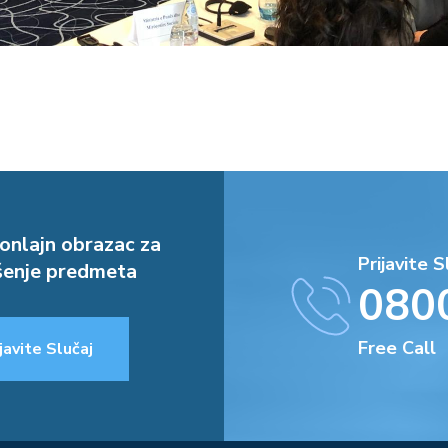
onlajn obrazac za
Prijavite S
enje predmeta
080
Free Call
javite Slučaj