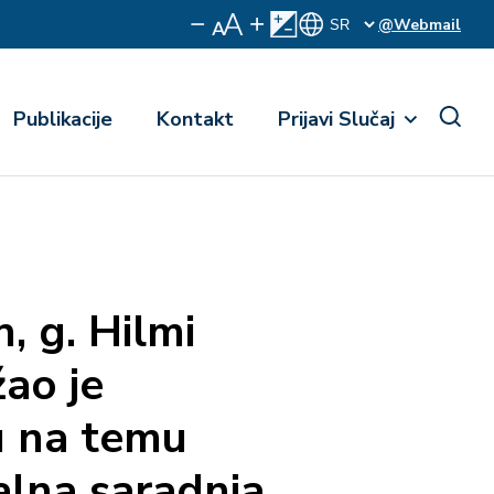
@Webmail
Publikacije
Kontakt
Prijavi Slučaj
 g. Hilmi
žao je
u na temu
alna saradnja