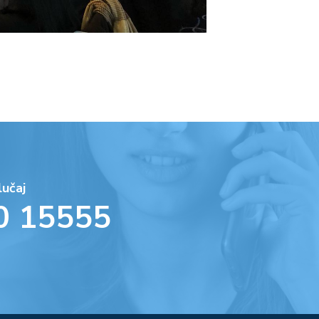
lučaj
0 15555