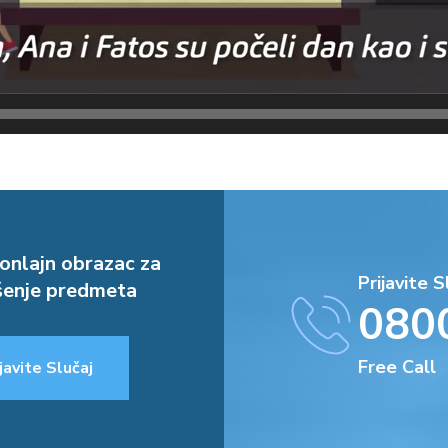
onlajn obrazac za
Prijavite S
enje predmeta
080
Free Call
javite Slučaj