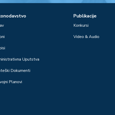
konodavstvo
Publikacije
av
Konkursi
oni
Video & Audio
isi
inistrativna Uputstva
ateški Dokumenti
vojni Planovi