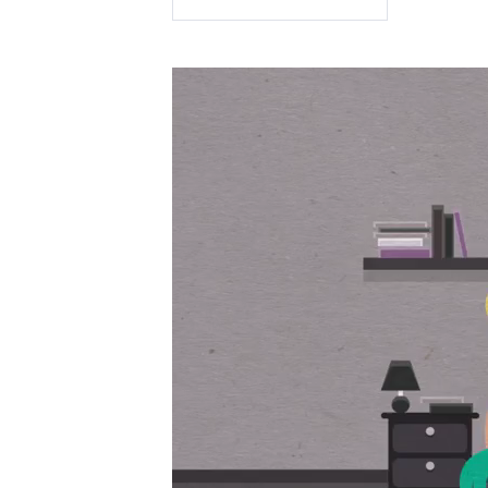
Прегледач
видео
записа