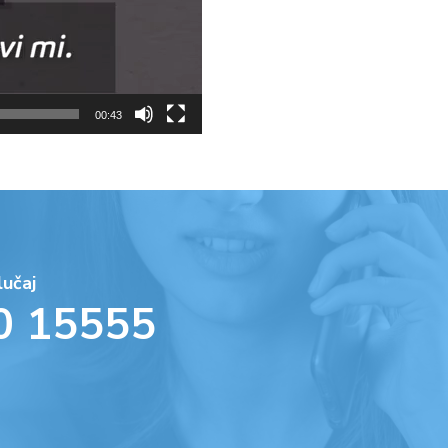
00:43
lučaj
0 15555