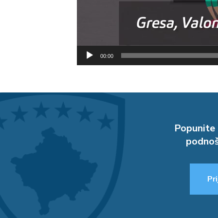
00:00
Popunite 
podnoš
Pri