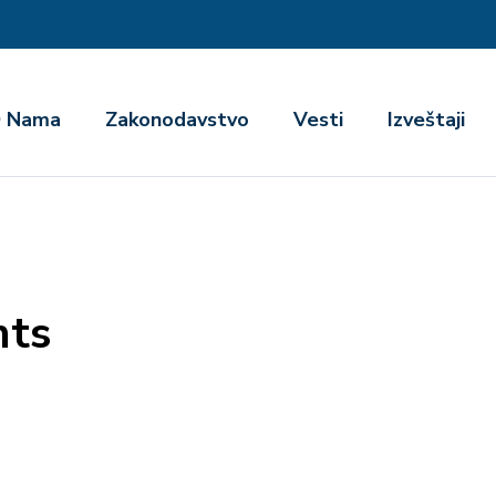
га
 Nama
Zakonodavstvo
Vesti
Izveštaji
hts