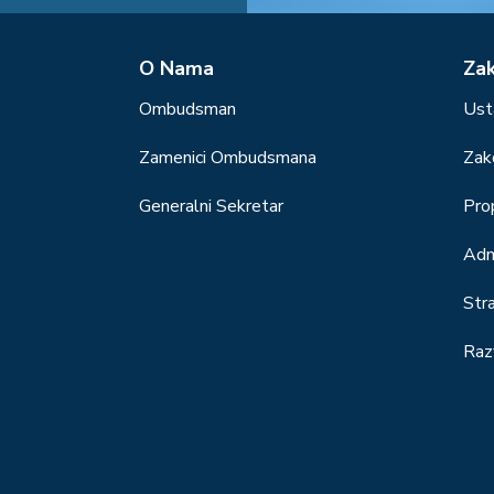
О Nama
Za
Ombudsman
Ust
Zamenici Ombudsmana
Zak
Generalni Sekretar
Prop
Adm
Str
Raz