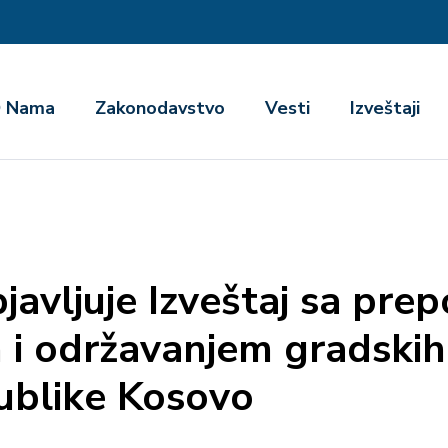
га
 Nama
Zakonodavstvo
Vesti
Izveštaji
vljuje Izveštaj sa prep
 i održavanjem gradskih
ublike Kosovo