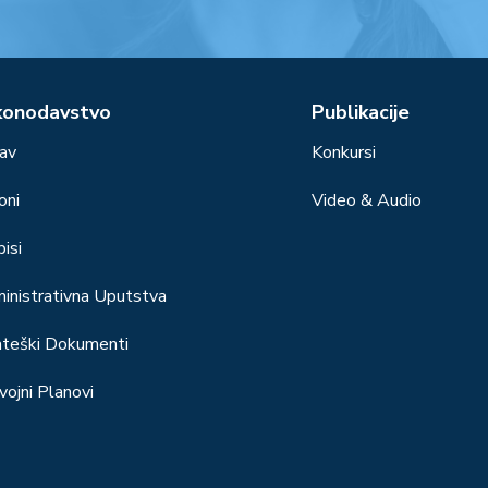
konodavstvo
Publikacije
av
Konkursi
oni
Video & Audio
isi
inistrativna Uputstva
ateški Dokumenti
vojni Planovi