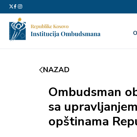
Претра
О
за:
NAZAD
Ombudsman obja
sa upravljanjem
opštinama Rep