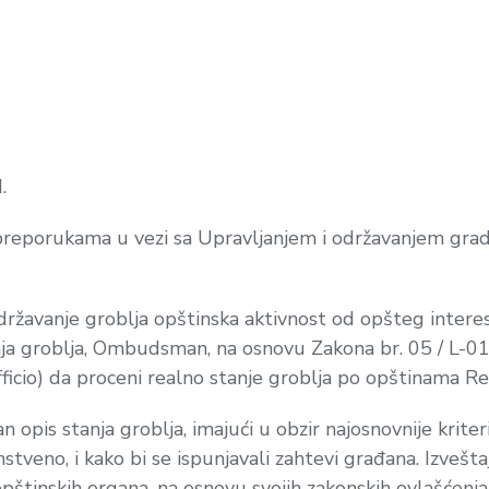
.
preporukama u vezi sa
Upravljanjem i održavanjem grad
 održavanje groblja opštinska aktivnost od opšteg intere
anja groblja, Ombudsman, na osnovu Zakona br. 05 / L
ficio
) da proceni realno stanje groblja po opštinama R
van opis stanja groblja, imajući u obzir najosnovnije krit
stveno, i kako bi se ispunjavali zahtevi građana. Izveštaj
pštinskih organa, na osnovu svojih zakonskih ovlašćenja 