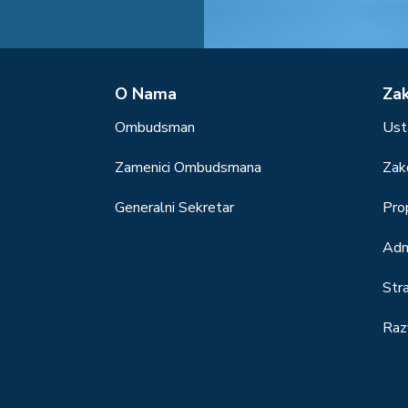
О Nama
Za
Ombudsman
Ust
Zamenici Ombudsmana
Zak
Generalni Sekretar
Prop
Adm
Str
Raz