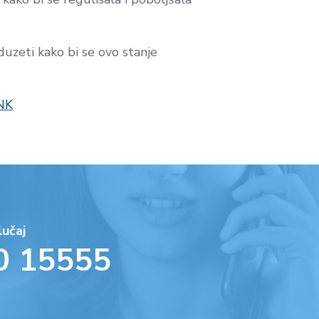
zeti kako bi se ovo stanje
NK
lučaj
0 15555