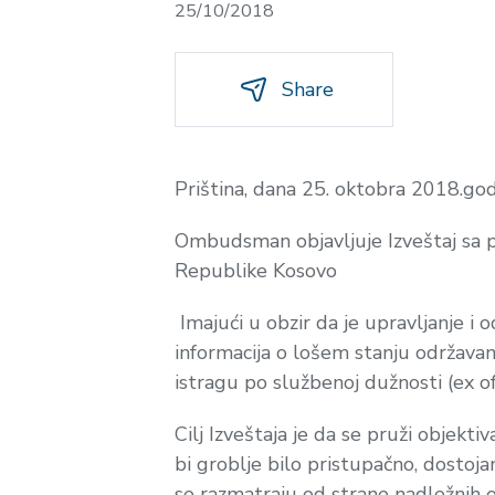
25/10/2018
Share
Priština, dana 25. oktobra 2018.god
Ombudsman objavljuje Izveštaj sa 
Republike Kosovo
Imajući u obzir da je upravljanje i
informacija o lošem stanju održav
istragu po službenoj dužnosti (
ex of
Cilj Izveštaja je da se pruži objekti
bi groblje bilo pristupačno, dostojan
se razmatraju od strane nadležnih o