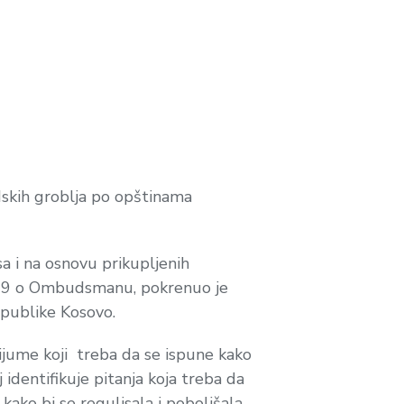
skih groblja po opštinama
sa i na osnovu prikupljenih
-019 o Ombudsmanu, pokrenuo je
epublike Kosovo.
erijume koji treba da se ispune kako
 identifikuje pitanja koja treba da
kako bi se regulisala i poboljšala