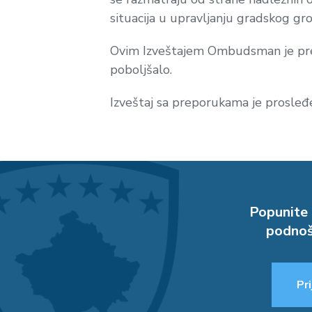
situacija u upravljanju gradskog gro
Ovim Izveštajem Ombudsman je prep
poboljšalo.
Izveštaj sa preporukama je prosleđe
Popunite 
podnoš
Pri