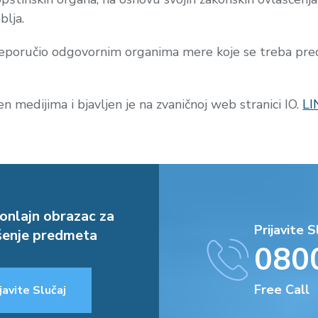
blja.
oručio odgovornim organima mere koje se treba predu
n medijima i bjavljen je na zvaničnoj web stranici IO.
LI
onlajn obrazac za
Prijavite S
enje predmeta
080
Free Call
javite Slučaj