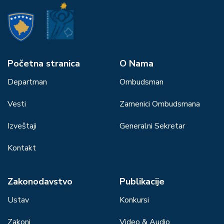
Početna stranica
О Nama
Departman
Ombudsman
Vesti
Zamenici Ombudsmana
Izveštaji
Generalni Sekretar
Kontakt
Zakonodavstvo
Publikacije
Ustav
Konkursi
Zakoni
Video & Audio