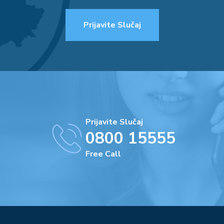
Prijavite Slučaj
Prijavite Slučaj
0800 15555
Free Call