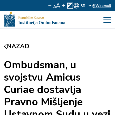
@Webmail
NAZAD
Ombudsman, u
svojstvu Amicus
Curiae dostavlja
Pravno Mišljenje
Ustavnom Sudu u vezi