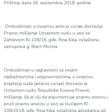
Priština, dana 26. septembra 2018. godine
Ombudsman, u svojstvu
amicus curiae
dostavlja
Pravno mišljenje Ustavnom sudu u vezi sa
Zahtevom
KI-108/18, gđe. Rina Kika, ovlašćena
zastupnica g. Blert Morina
Ombudsman u saglasnosti sa svojim
nadležnostima i odgovornostima, u svojstvu
prijatelja suda (
amicus curiae
) dostavio je
Ustavnom sudu Republike Kosova Pravno
mišljenje, čiji je cilj da argumentuje pravnu osnovu i
pruži pravnu analizu u vezi sa slučajem KI-
108/2018, gđe. Rina Kika, ovlašćena advokatica od