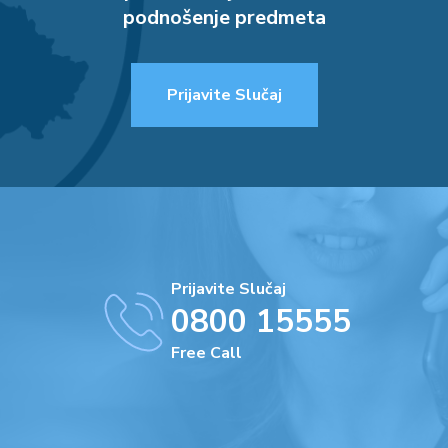
podnošenje predmeta
Prijavite Slučaj
Prijavite Slučaj
0800 15555
Free Call