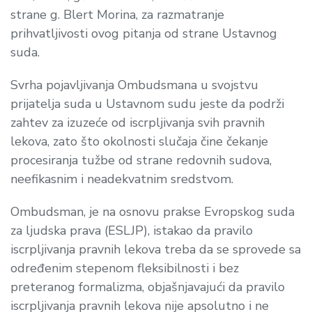
strane g. Blert Morina, za razmatranje
prihvatljivosti ovog pitanja od strane Ustavnog
suda.
Svrha pojavljivanja Ombudsmana u svojstvu
prijatelja suda u Ustavnom sudu jeste da podrži
zahtev za izuzeće od iscrpljivanja svih pravnih
lekova, zato što okolnosti slučaja čine čekanje
procesiranja tužbe od strane redovnih sudova,
neefikasnim i neadekvatnim sredstvom.
Ombudsman, je na osnovu prakse Evropskog suda
za ljudska prava (ESLJP), istakao da pravilo
iscrpljivanja pravnih lekova treba da se sprovede sa
određenim stepenom fleksibilnosti i bez
preteranog formalizma, objašnjavajući da pravilo
iscrpljivanja pravnih lekova nije apsolutno i ne