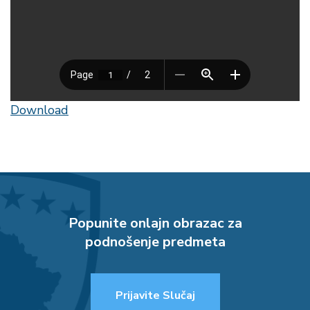
Download
Popunite onlajn obrazac za
podnošenje predmeta
Prijavite Slučaj