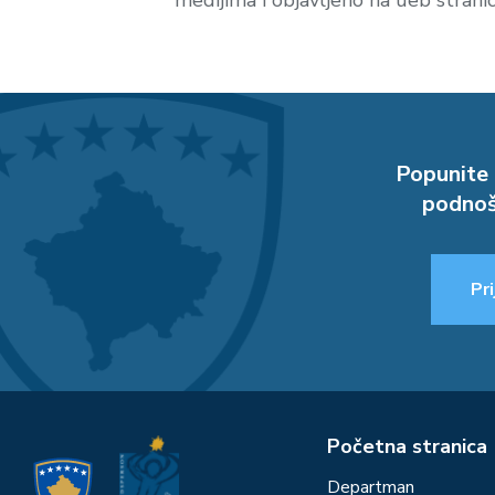
medijima i objavljeno na ueb stranici
Popunite 
podnoš
Pri
Početna stranica
Departman