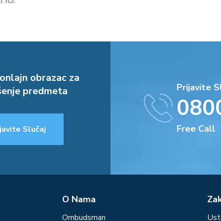
 IO.
onlajn obrazac za
Prijavite S
enje predmeta
080
Free Call
javite Slučaj
О Nama
Za
Ombudsman
Ust