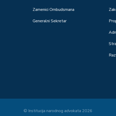
Zamenici Ombudsmana
Zak
Generalni Sekretar
Prop
Adm
Str
Raz
© Institucija narodnog advokata 2026