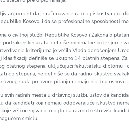
vo stečeno pre diplomiranja.
jiv argument da je računavanje radnog iskustva pre di
 Republike Kosovo, i da se profesionalne sposobnosti m
civilnoj službi Republike Kosovo i Zakona o platama j
 podzakonskih akata, definiše minimalne kriterijume za
 utvrđivanje kriterijuma je vršila Vlada donošenjem Ured
oj klasifikaciji definiše se ukupno 14 platnih stepena. Z
tog platnog stepena, uključujući fakultetsku diplomu 
 platnog stepena, ne definiše se da radno iskustvo sva
Osnovnog suda po ovom pitanju nemaju nijednu osnovu 
u svih radnih mesta u državnoj službi, uslov da kandid
islu da kandidati koji nemaju odgovarajuće iskustvo nema
 koje vrši ocenjivanje moglo da razmotri što više kandi
 mogućem smislu.