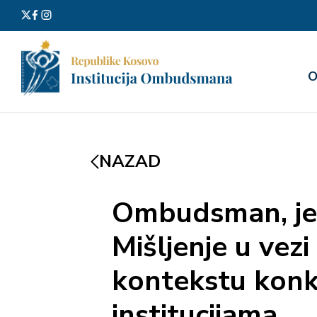
Претра
О
за:
NAZAD
Ombudsman, je u
Mišljenje u vez
kontekstu konk
institucijama