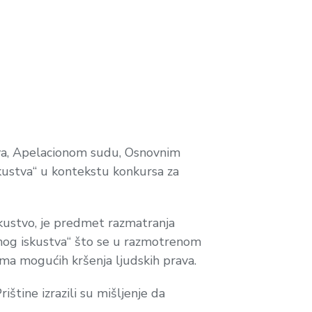
va, Apelacionom sudu, Osnovnim
kustva“ u kontekstu konkursa za
skustvo, je predmet razmatranja
adnog iskustva“ što se u razmotrenom
ma mogućih kršenja ljudskih prava.
tine izrazili su mišljenje da