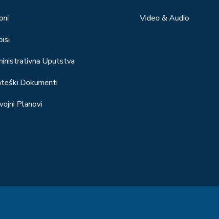
oni
Video & Audio
isi
inistrativna Uputstva
ateški Dokumenti
vojni Planovi