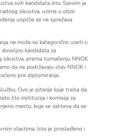
stva svih kandidata isto. Sasvim je
radnog iskustva, uzima u obzir
poređenja uopšte se ne sprečava
nja ne može se kategorično uzeti u
a dovoljno kandidata za
nog iskustva, prema tumačenju NNOK
e samo da ne podržavaju stav NNOK i
tečeno pre diplomiranja.
službu. Ovo je pitanje koje treba da
ato što institucija i komisija za
ažnjeno mesto, koje se zahteva da se
nim vlastima. Isto je prosleđeno i