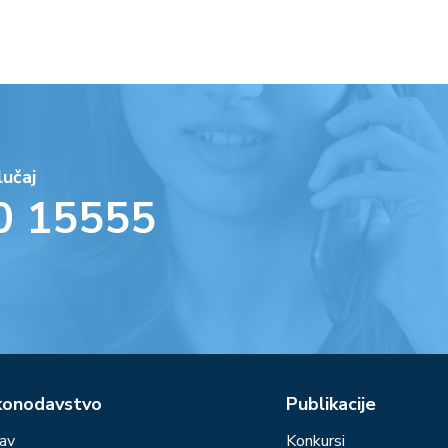
lučaj
0 15555
konodavstvo
Publikacije
av
Konkursi