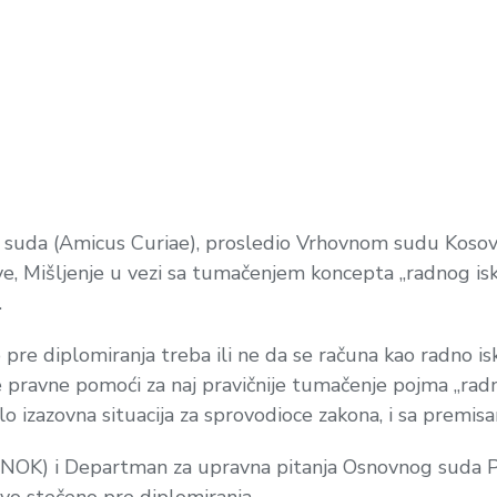
a suda (Amicus Curiae), prosledio Vrhovnom sudu Koso
ve, Mišljenje u vezi sa tumačenjem koncepta „radnog is
.
 pre diplomiranja treba ili ne da se računa kao radno i
nje pravne pomoći za naj pravičnije tumačenje pojma „r
o izazovna situacija za sprovodioce zakona, i sa premisa
NOK) i Departman za upravna pitanja Osnovnog suda Priš