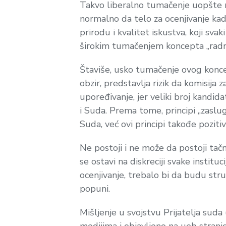
Takvo liberalno tumačenje uopšte ne
normalno da telo za ocenjivanje kad
prirodu i kvalitet iskustva, koji sv
širokim tumačenjem koncepta „radn
Štaviše, usko tumačenje ovog konc
obzir, predstavlja rizik da komisij
upoređivanje, jer veliki broj kan
i Suda. Prema tome, principi „zaslu
Suda, već ovi principi takođe pozit
Ne postoji i ne može da postoji tač
se ostavi na diskreciji svake instituc
ocenjivanje, trebalo bi da budu stru
popuni.
Mišljenje u svojstvu Prijatelja sud