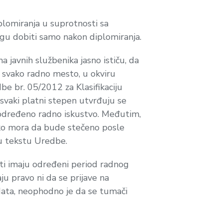
plomiranja u suprotnosti sa
ogu dobiti samo nakon diplomiranja.
avnih službenika jasno ističu, da
 svako radno mesto, u okviru
be br. 05/2012 za Klasifikaciju
a svaki platni stepen utvrđuju se
i određeno radno iskustvo. Međutim,
kako mora da bude stečeno posle
u tekstu Uredbe.
ati imaju određeni period radnog
ju pravo ni da se prijave na
data, neophodno je da se tumači