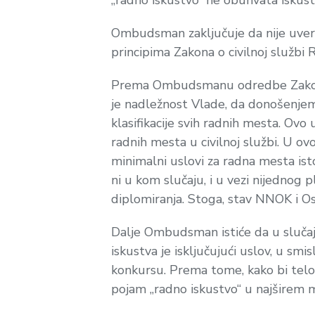
„radno iskustvo“ ne obuhvata iskust
Ombudsman zaključuje da nije uverl
principima Zakona o civilnoj službi
Prema Ombudsmanu odredbe Zakona o 
je nadležnost Vlade, da donošenjem
klasifikacije svih radnih mesta. Ovo
radnih mesta u civilnoj službi. U ov
minimalni uslovi za radna mesta is
ni u kom slučaju, i u vezi nijednog
diplomiranja. Stoga, stav NNOK i 
Dalje Ombudsman istiće da u slučaj
iskustva je isključujući uslov, u sm
konkursu. Prema tome, kako bi telo
pojam „radno iskustvo“ u najširem