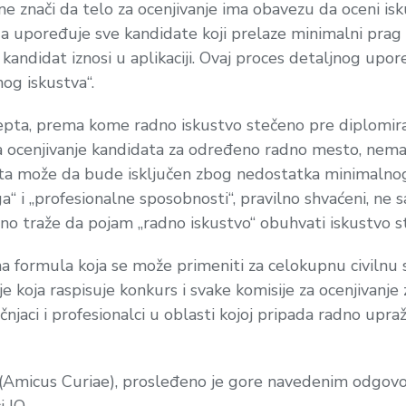
 znači da telo za ocenjivanje ima obavezu da oceni isku
a upoređuje sve kandidate koji prelaze minimalni prag 
aki kandidat iznosi u aplikaciji. Ovaj proces detaljnog u
og iskustva“.
epta, prema kome radno iskustvo stečeno pre diplomira
a za ocenjivanje kandidata za određeno radno mesto, nem
didata može da bude isključen zbog nedostatka minimal
ga“ i „profesionalne sposobnosti“, pravilno shvaćeni, n
ivno traže da pojam „radno iskustvo“ obuhvati iskustvo s
na formula koja se može primeniti za celokupnu civilnu 
ije koja raspisuje konkurs i svake komisije za ocenjivanje z
čnjaci i profesionalci u oblasti kojoj pripada radno upr
a (Amicus Curiae), prosleđeno je gore navedenim odgovor