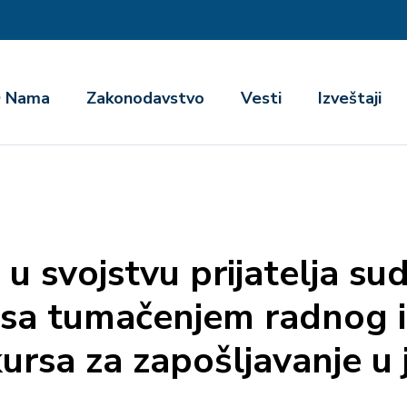
га
 Nama
Zakonodavstvo
Vesti
Izveštaji
 svojstvu prijatelja su
i sa tumačenjem radnog 
ursa za zapošljavanje u 