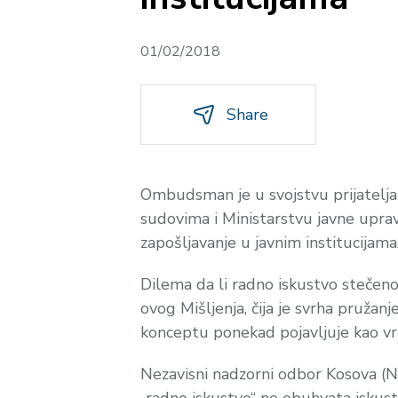
01/02/2018
Share
Ombudsman je u svojstvu prijatelj
sudovima i Ministarstvu javne upra
zapošljavanje u javnim institucijama
Dilema da li radno iskustvo stečeno
ovog Mišljenja, čija je svrha pruža
konceptu ponekad pojavljuje kao vrl
Nezavisni nadzorni odbor Kosova (N