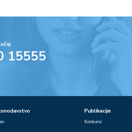
lučaj
0 15555
konodavstvo
Publikacije
av
Konkursi