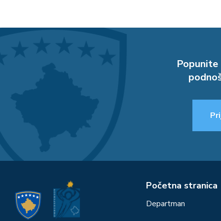
Popunite 
podnoš
Pri
Početna stranica
Departman