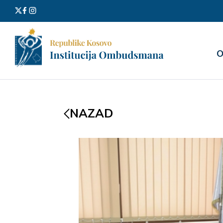
Претра
О
за:
NAZAD