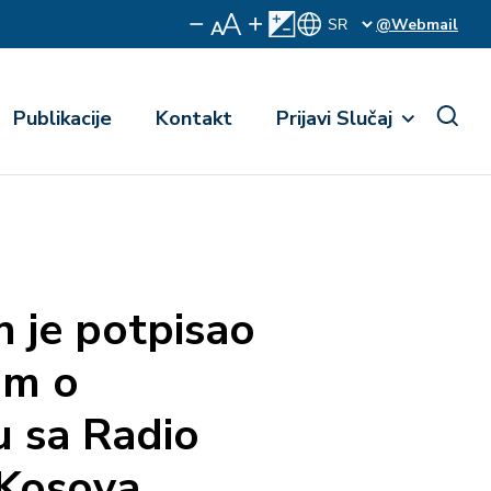
@Webmail
Publikacije
Kontakt
Prijavi Slučaj
je potpisao
m o
 sa Radio
 Kosova