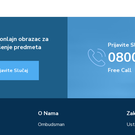
onlajn obrazac za
Prijavite S
enje predmeta
080
Free Call
javite Slučaj
О Nama
Za
Ombudsman
Ust