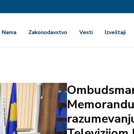
га
 Nama
Zakonodavstvo
Vesti
Izveštaji
Ombudsman 
Memorandu
razumevanju
Televizijom