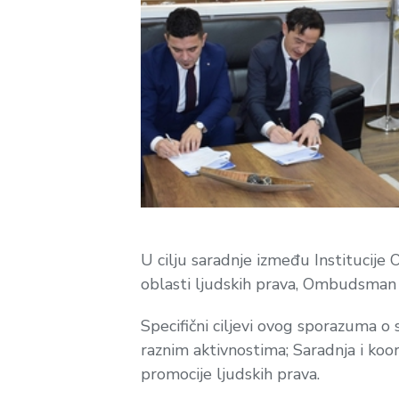
U cilju saradnje između Institucije 
oblasti ljudskih prava, Ombudsman
Specifični ciljevi ovog sporazuma o s
raznim aktivnostima; Saradnja i koor
promocije ljudskih prava.