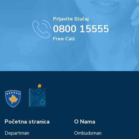
Prijavite Slučaj
0800 15555
Free Call
Početna stranica
О Nama
Departman
Ombudsman