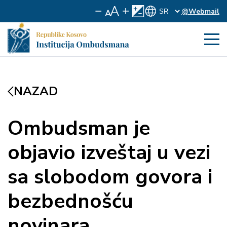
@Webmail
NAZAD
Ombudsman je
objavio izveštaj u vezi
sa slobodom govora i
bezbednošću
novinara