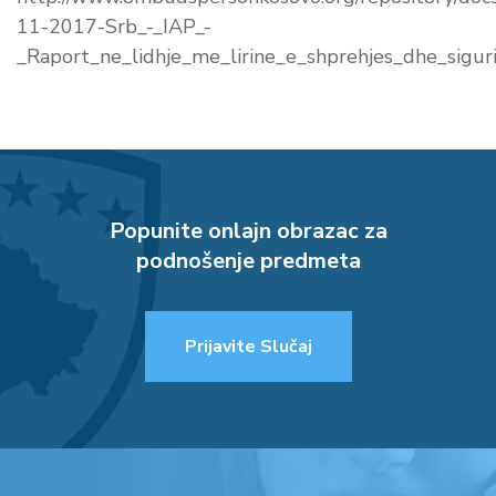
11-2017-Srb_-_IAP_-
_Raport_ne_lidhje_me_lirine_e_shprehjes_dhe_sigu
Popunite onlajn obrazac za
podnošenje predmeta
Prijavite Slučaj