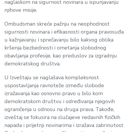
naglaskom na sigurnost novinara u ispunjavanju
njihove misije.
Ombudsman skreće pažnju na neophodnost
sigurnosti novinara i efikasnosti organa pravosuđa
u kažnjavanju i sprečavanju bilo kakvog oblika
kršenja bezbednosti i ometanja slobodnog
obavljanja profesije, kao preduslov za izgradnju
demokratskog društva.
U Izveštaju se naglašava kompleksnost
uspostavljanja ravnoteže između slobode
izražavanja kao osnovno pravo u bilo kom
demokratskom društvu i određivanja njegovih
ograničenja u odnosu na druga prava. Takođe,
izveštaj se fokusira na slučajeve nedavnih fizičkih
napada i prijetnji novinarima i izražava zabrinutost