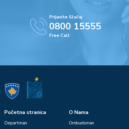
Prijavite Slučaj
0800 15555
Free Call
Početna stranica
О Nama
Departman
Ombudsman