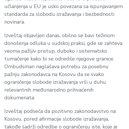
učlanjenja u EU je usko povezana sa ispunjavanjem
standarda za slobodu izražavanja i bezbednosti
novinara.
Izveštaj objavljen danas, obilno se bavi težinom
donošenja odluka u sudskoj praksi, gde se zahteva
veoma pažljiv pristup, duboko i sistematsko
tumačenje kako bi se odredile njegove granice.
Ombudsman naglašava potrebu za posebnu
pažnju zakonodavca na Kosovu da se svako
ograničenje slobode izražavanja vrši u duhu
relevantnih međunarodno prihvaćenih
dokumenata:
Izveštaj podseća da pozitivno zakonodavstvo na
Kosovu, pored afirmacije slobode izražavanja,
takođe sadrži odredbe o ograničenju iste, koje je