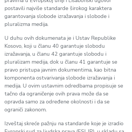
pravima u Evropskoj uniji i Lisabonski ugovor
postavili najviše standarde širokog karaktera
garantovanja slobode izražavanja i slobode i
pluralizma medija.
U duhu ovih dokumenata je i Ustav Republike
Kosovo, koji u članu 40 garantuje slobodu
izražavanja, u članu 42 garantuje slobodu i
pluralizam medija, dok u članu 41 garantuje se
pravo pristupa javnim dokumentima, kao bitna
komponenta ostvarivanja slobode izražavanja i
medija. U ovim ustavnim odredbama propisuje se
tačno da ograničenje ovih prava može da se
opravda samo za određene okolnosti i da se
ograniči zakonom.
Izveštaj skreće pažnju na standarde koje je izradio
Evropski sud za ljudska prava (ESLJP), u skladu sa