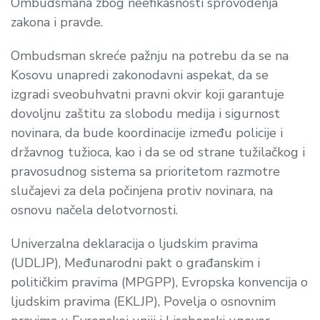
Ombudsmana zbog neefikasnosti sprovođenja
zakona i pravde.
Ombudsman skreće pažnju na potrebu da se na
Kosovu unapredi zakonodavni aspekat, da se
izgradi sveobuhvatni pravni okvir koji garantuje
dovoljnu zaštitu za slobodu medija i sigurnost
novinara, da bude koordinacije između policije i
državnog tužioca, kao i da se od strane tužilačkog i
pravosudnog sistema sa prioritetom razmotre
slučajevi za dela počinjena protiv novinara, na
osnovu načela delotvornosti.
Univerzalna deklaracija o ljudskim pravima
(UDLJP), Međunarodni pakt o građanskim i
političkim pravima (MPGPP), Evropska konvencija o
ljudskim pravima (EKLJP), Povelja o osnovnim