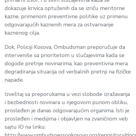
dokazuje krivica optuženih da se izriču meritorne
kazne, primenom preventivne politike uz primenu
odgovarajućih kaznenih mera za ostvarivanje
kaznenog cilja.
Dok, Policiji Kosova, Ombudsman preporučuje da
interveniše sa prioritetom u slučajevima kada se
dogode pretnje novinarima, kao preventivna mera
degradiranja situacija od verbalnih pretnji na fizičke
napade.
Izveštaj sa preporukama u vezi slobode izražavanja
i bezbednosti novinara u njegovom punom obliku,
prosleđen je danas odgovarajućim organima. Isti je
prosleđen i medijima i objavljen na zvaničnom veb
sajtu IO na linku:
http://www.ombudspersonkosovo.org/repository/doc