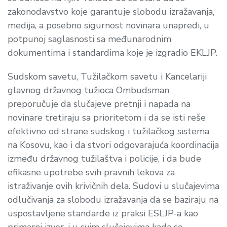
zakonodavstvo koje garantuje slobodu izražavanja,
medija, a posebno sigurnost novinara unapredi, u
potpunoj saglasnosti sa međunarodnim
dokumentima i standardima koje je izgradio EKLJP.
Sudskom savetu, Tužilačkom savetu i Kancelariji
glavnog državnog tužioca Ombudsman
preporučuje da slučajeve pretnji i napada na
novinare tretiraju sa prioritetom i da se isti reše
efektivno od strane sudskog i tužilačkog sistema
na Kosovu, kao i da stvori odgovarajuća koordinacija
između državnog tužilaštva i policije, i da bude
efikasne upotrebe svih pravnih lekova za
istraživanje ovih krivičnih dela. Sudovi u slučajevima
odlučivanja za slobodu izražavanja da se baziraju na
uspostavljene standarde iz praksi ESLJP-a kao
primarni izvor, i u svim slučajevima kada se