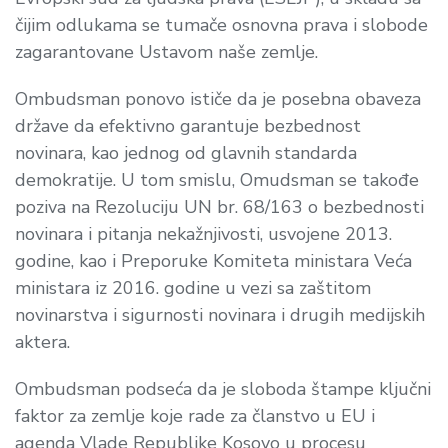
čijim odlukama se tumače osnovna prava i slobode
zagarantovane Ustavom naše zemlje.
Ombudsman ponovo ističe da je posebna obaveza
države da efektivno garantuje bezbednost
novinara, kao jednog od glavnih standarda
demokratije. U tom smislu, Omudsman se takođe
poziva na Rezoluciju UN br. 68/163 o bezbednosti
novinara i pitanja nekažnjivosti, usvojene 2013.
godine, kao i Preporuke Komiteta ministara Veća
ministara iz 2016. godine u vezi sa zaštitom
novinarstva i sigurnosti novinara i drugih medijskih
aktera.
Ombudsman podseća da je sloboda štampe ključni
faktor za zemlje koje rade za članstvo u EU i
agenda Vlade Republike Kosovo u procesu