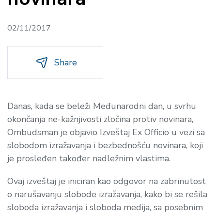
02/11/2017
Share
Danas, kada se beleži Međunarodni dan, u svrhu
okončanja ne-kažnjivosti zločina protiv novinara,
Ombudsman je objavio Izveštaj Ex Officio u vezi sa
slobodom izražavanja i bezbednošću novinara, koji
je prosleđen također nadležnim vlastima.
Ovaj izveštaj je iniciran kao odgovor na zabrinutost
o narušavanju slobode izražavanja, kako bi se rešila
sloboda izražavanja i sloboda medija, sa posebnim