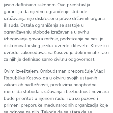
jasno definisano zakonom. Ovo predstavlja
garanciju da nijedno ograničenje slobode
izražavanja nije diskreciono pravo državnih organa
ili suda. Ostala ograničenja se sastoje u
ograničavanju slobode izražavanja u svrhu
izbegavanja govora mržnje, podsticanja na nasilje,
diskriminatorskog jezika, uvrede i klevete. Klevetu i
uvredu, zakonodavac na Kosovu je dekriminalizirao i
za njih je definisao samo civilnu odgovornost.
Ovim Izveštajem, Ombudsman preporučuje Vladi
Republike Kosovo, da u okviru svojih ustavnih i
zakonskih nadležnosti, preduzima neophodne
mere, da sloboda izražavanja i bezbednost novinara
bude prioritet u njenom radu, i da se pozove i
primeni preporuke međunarodnih organizacija koje
se odnose na njih. Takođe da se stara da se