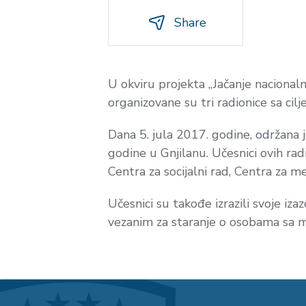
Share
U okviru projekta „Jačanje naciona
organizovane su tri radionice sa ci
Dana 5. jula 2017. godine, održana 
godine u Gnjilanu. Učesnici ovih radi
Centra za socijalni rad, Centra za m
Učesnici su takođe izrazili svoje iza
vezanim za staranje o osobama sa