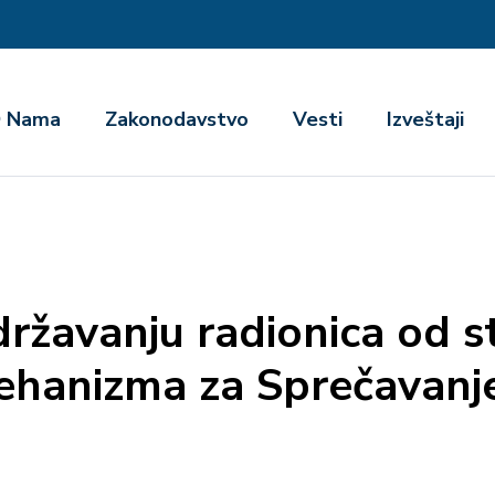
га
 Nama
Zakonodavstvo
Vesti
Izveštaji
državanju radionica od s
hanizma za Sprečavanje