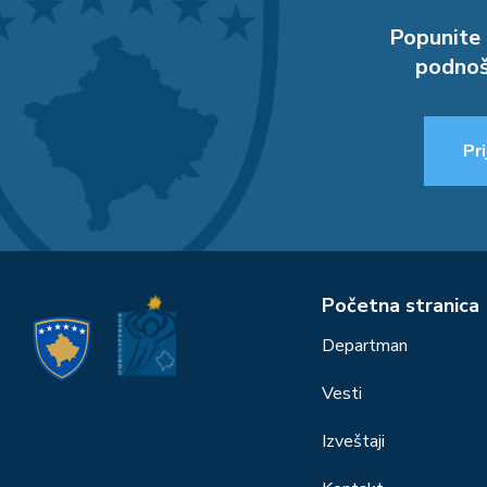
Popunite 
podnoš
Pri
Početna stranica
Departman
Vesti
Izveštaji