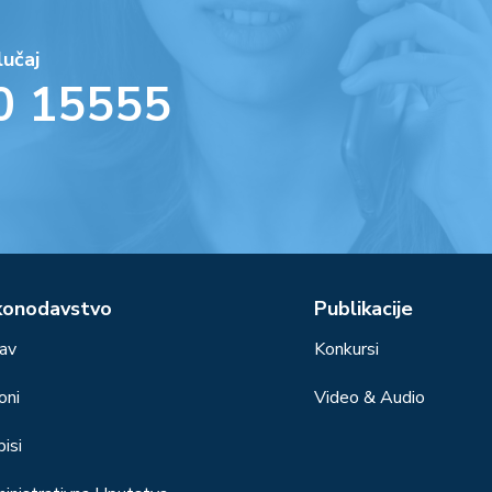
lučaj
0 15555
konodavstvo
Publikacije
av
Konkursi
oni
Video & Audio
isi