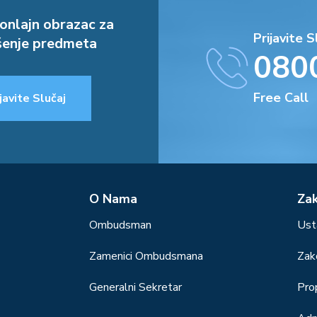
onlajn obrazac za
Prijavite S
enje predmeta
080
Free Call
javite Slučaj
О Nama
Za
Ombudsman
Ust
Zamenici Ombudsmana
Zak
Generalni Sekretar
Prop