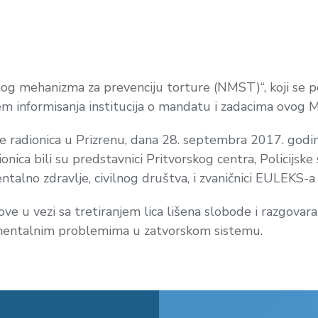
lnog mehanizma za prevenciju torture (NMST)“, koji se 
ljem informisanja institucija o mandatu i zadacima ovog
je radionica u Prizrenu, dana 28. septembra 2017. godin
onica bili su predstavnici Pritvorskog centra, Policijske
entalno zdravlje, civilnog društva, i zvaničnici EULEKS-
zove u vezi sa tretiranjem lica lišena slobode i razgovara
 mentalnim problemima u zatvorskom sistemu.