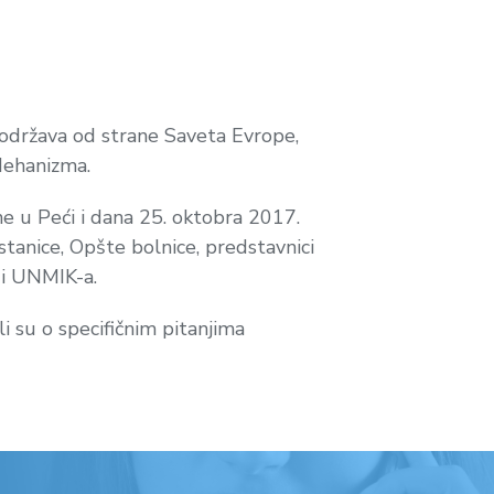
podržava od strane Saveta Evrope,
 Mehanizma.
e u Peći i dana 25. oktobra 2017.
 stanice, Opšte bolnice, predstavnici
a i UNMIK-a.
li su o specifičnim pitanjima