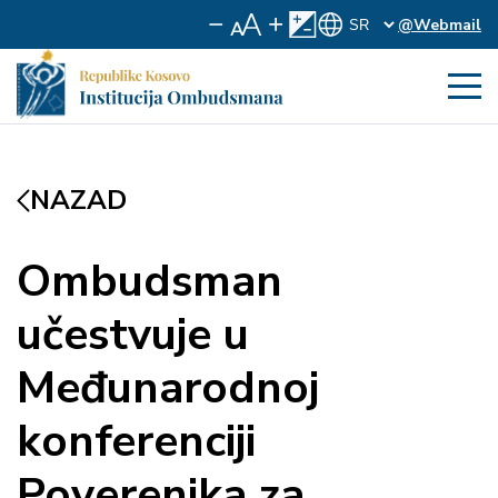
@Webmail
NAZAD
Ombudsman
učestvuje u
Međunarodnoj
konferenciji
Poverenika za