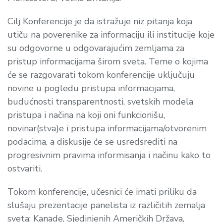
Cilj Konferencije je da istražuje niz pitanja koja
utiču na poverenike za informaciju ili institucije koje
su odgovorne u odgovarajućim zemljama za
pristup informacijama širom sveta. Teme o kojima
će se razgovarati tokom konferencije uključuju
novine u pogledu pristupa informacijama,
budućnosti transparentnosti, svetskih modela
pristupa i načina na koji oni funkcionišu,
novinar(stva)e i pristupa informacijama/otvorenim
podacima, a diskusije će se usredsrediti na
progresivnim pravima informisanja i načinu kako to
ostvariti.
Tokom konferencije, učesnici će imati priliku da
slušaju prezentacije panelista iz različitih zemalja
sveta: Kanade, Sjedinjenih Američkih Država,