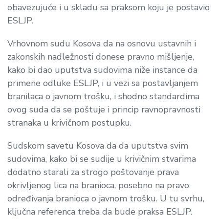
obavezujuće i u skladu sa praksom koju je postavio
ESLJP.
Vrhovnom sudu Kosova da na osnovu ustavnih i
zakonskih nadležnosti donese pravno mišljenje,
kako bi dao uputstva sudovima niže instance da
primene odluke ESLJP, i u vezi sa postavljanjem
branilaca o javnom trošku, i shodno standardima
ovog suda da se poštuje i princip ravnopravnosti
stranaka u krivičnom postupku.
Sudskom savetu Kosova da da uputstva svim
sudovima, kako bi se sudije u krivičnim stvarima
dodatno starali za strogo poštovanje prava
okrivljenog lica na branioca, posebno na pravo
određivanja branioca o javnom trošku. U tu svrhu,
ključna referenca treba da bude praksa ESLJP.