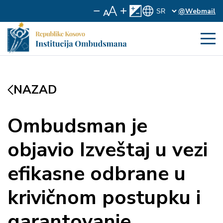
@Webmail
NAZAD
Ombudsman je
objavio Izveštaj u vezi
efikasne odbrane u
krivičnom postupku i
garantovanje