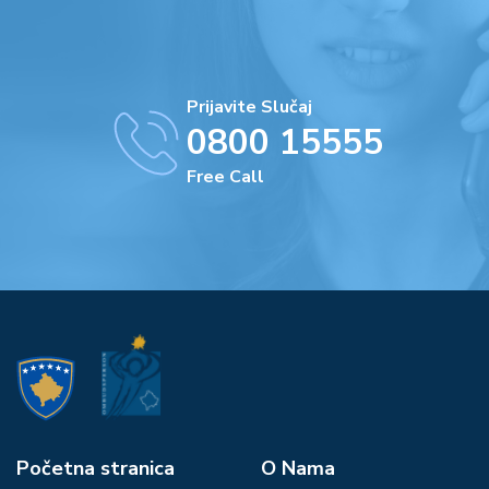
Prijavite Slučaj
0800 15555
Free Call
Početna stranica
О Nama