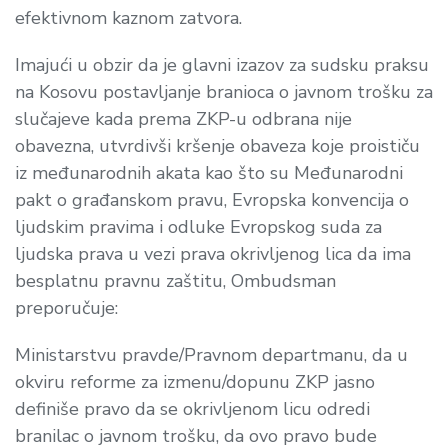
efektivnom kaznom zatvora.
Imajući u obzir da je glavni izazov za sudsku praksu
na Kosovu postavljanje branioca o javnom trošku za
slučajeve kada prema ZKP-u odbrana nije
obavezna, utvrdivši kršenje obaveza koje proističu
iz međunarodnih akata kao što su Međunarodni
pakt o građanskom pravu, Evropska konvencija o
ljudskim pravima i odluke Evropskog suda za
ljudska prava u vezi prava okrivljenog lica da ima
besplatnu pravnu zaštitu, Ombudsman
preporučuje:
Ministarstvu pravde/Pravnom departmanu, da u
okviru reforme za izmenu/dopunu ZKP jasno
definiše pravo da se okrivljenom licu odredi
branilac o javnom trošku, da ovo pravo bude