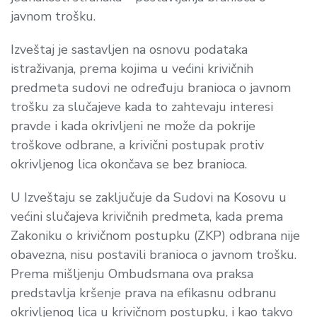
javnom trošku.
Izveštaj je sastavljen na osnovu podataka
istraživanja, prema kojima u većini krivičnih
predmeta sudovi ne određuju branioca o javnom
trošku za slučajeve kada to zahtevaju interesi
pravde i kada okrivljeni ne može da pokrije
troškove odbrane, a krivični postupak protiv
okrivljenog lica okončava se bez branioca.
U Izveštaju se zaključuje da Sudovi na Kosovu u
većini slučajeva krivičnih predmeta, kada prema
Zakoniku o krivičnom postupku (ZKP) odbrana nije
obavezna, nisu postavili branioca o javnom trošku.
Prema mišljenju Ombudsmana ova praksa
predstavlja kršenje prava na efikasnu odbranu
okrivljenog lica u krivičnom postupku, i kao takvo