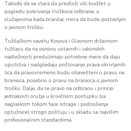
Takođe da se stara da predloži viši budžet u
pogledu pokrivanja troškova odbrane, u
slučajevima kada branilac mora da bude postavljen
o javnom trošku.
Tužilačkom savetu Kosova i Glavnom državnom
tužilacu da na osnovu ustavnih i zakonskih
nadležnosti preduzimaju potrebne mere da daju
uputstva i nadgledaju poštovanje prava okrivljenih
lica da pravovremeno budu obavešteni o pravu na
branioca, posebno o pravu na branioca o javnom
trošku. Dalje, da se pravo na odbranu i princip
jednakosti oružja u krivičnom postupku (sa
naglaskom tokom faze istrage i podnošenja
optužnice) strogo poštuju i u skladu sa najvišim
profesionalnim standardima.