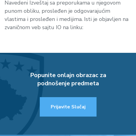
Navedeni Izveštaj sa preporukama u njegovom
punom obliku, prosleđen je odgovarajućim
vlastima i prosleđen i medijima. Isti je objavljen na
zvaničnom veb sajtu IO na linku:
Popunite onlajn obrazac za
podnošenje predmeta
Prijavite Slučaj