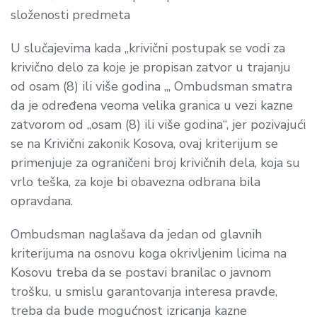
složenosti predmeta
U slučajevima kada „krivični postupak se vodi za
krivično delo za koje je propisan zatvor u trajanju
od osam (8) ili više godina „, Ombudsman smatra
da je određena veoma velika granica u vezi kazne
zatvorom od „osam (8) ili više godina“, jer pozivajući
se na Krivični zakonik Kosova, ovaj kriterijum se
primenjuje za ograničeni broj krivičnih dela, koja su
vrlo teška, za koje bi obavezna odbrana bila
opravdana.
Ombudsman naglašava da jedan od glavnih
kriterijuma na osnovu koga okrivljenim licima na
Kosovu treba da se postavi branilac o javnom
trošku, u smislu garantovanja interesa pravde,
treba da bude mogućnost izricanja kazne