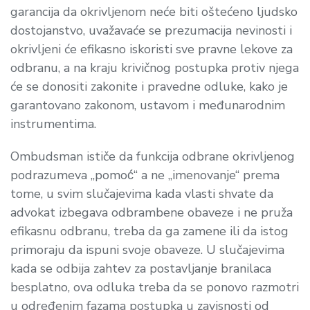
garancija da okrivljenom neće biti oštećeno ljudsko
dostojanstvo, uvažavaće se prezumacija nevinosti i
okrivljeni će efikasno iskoristi sve pravne lekove za
odbranu, a na kraju krivičnog postupka protiv njega
će se donositi zakonite i pravedne odluke, kako je
garantovano zakonom, ustavom i međunarodnim
instrumentima.
Ombudsman ističe da funkcija odbrane okrivljenog
podrazumeva „pomoć́“ a ne „imenovanje“ prema
tome, u svim slučajevima kada vlasti shvate da
advokat izbegava odbrambene obaveze i ne pruža
efikasnu odbranu, treba da ga zamene ili da istog
primoraju da ispuni svoje obaveze. U slučajevima
kada se odbija zahtev za postavljanje branilaca
besplatno, ova odluka treba da se ponovo razmotri
u određenim fazama postupka u zavisnosti od