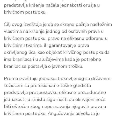
predstavlja kršenje načela jednakosti oružja u
krivičnom postupku.
Cilj ovog izveštaja je da se skrene pažnja nadležnim
vlastima na kršenje jednog od osnovnih prava u
krivičnom postupku, pravo na efikasnu odbranu u
krivičnim stvarima, ili garantovanje prava
okrivljenog lica, kao objekat krivičnog postupka da
ima branilaca i u slučajevima kada je potrebno
branilac se postavlja o javnom trošku.
Prema izveštaju jednakost okrivljenog sa državnim
tužiocem sa profesionalne taške gledišta
predstavlja pretpostavku efikasne proceduralne
jednakosti, u smislu sigurnosti da okrivljeni neće
biti oštećen zbog nepoznavanja njegovih prava u
krivičnom postupku. Angažovanje advokata je