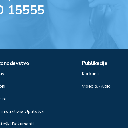
0 15555
konodavstvo
Publikacije
av
Konkursi
oni
Video & Audio
isi
inistrativna Uputstva
ateški Dokumenti