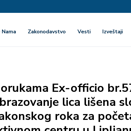
га
 Nama
Zakonodavstvo
Vesti
Izveštaji
porukama Ex-officio br.5
razovanje lica lišena s
akonskog roka za poče
ktivnom centru u Lipljan