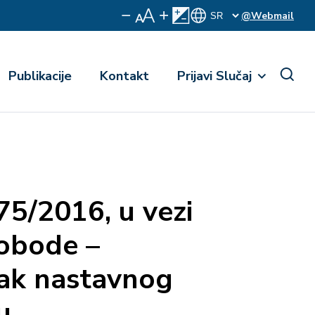
@Webmail
Publikacije
Kontakt
Prijavi Slučaj
75/2016, u vezi
lobode –
tak nastavnog
u