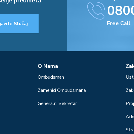
enje predmeta
080
Free Call
javite Slučaj
О Nama
Za
Ombudsman
Ust
Zamenici Ombudsmana
Zak
Generalni Sekretar
Prop
Adm
Str