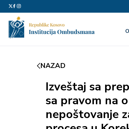
Претра
О
за:
NAZAD
Izveštaj sa pre
sa pravom na ob
nepoštovanje z
procesa u Kore