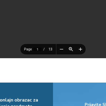
onlajn obrazac za
Prijavite S