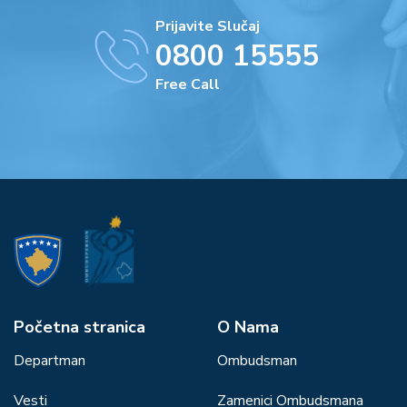
Prijavite Slučaj
0800 15555
Free Call
Početna stranica
О Nama
Departman
Ombudsman
Vesti
Zamenici Ombudsmana