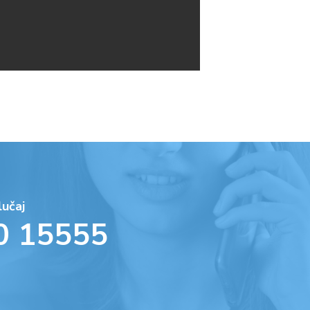
lučaj
0 15555