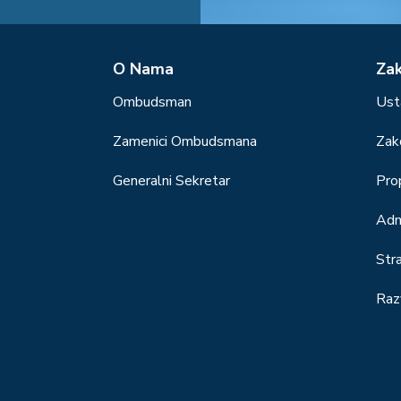
О Nama
Za
Ombudsman
Ust
Zamenici Ombudsmana
Zak
Generalni Sekretar
Prop
Adm
Str
Raz