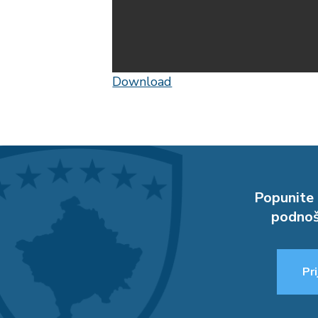
Download
Popunite 
podnoš
Pri