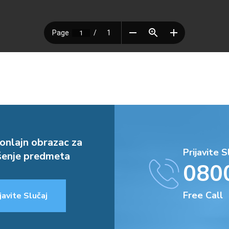
onlajn obrazac za
Prijavite S
enje predmeta
080
Free Call
javite Slučaj