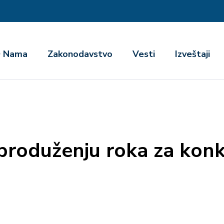
га
 Nama
Zakonodavstvo
Vesti
Izveštaji
produženju roka za kon