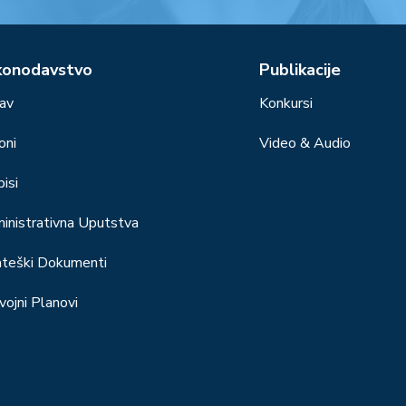
konodavstvo
Publikacije
av
Konkursi
oni
Video & Audio
isi
inistrativna Uputstva
ateški Dokumenti
vojni Planovi