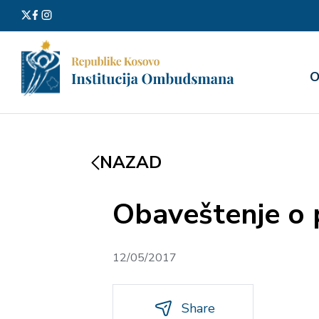
Претра
О
за:
NAZAD
Obaveštenje o 
12/05/2017
Share