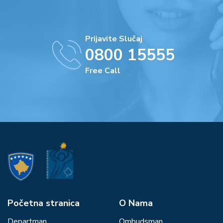
Prijavite Slučaj
0800 15555
Free Call
Početna stranica
О Nama
Departman
Ombudsman