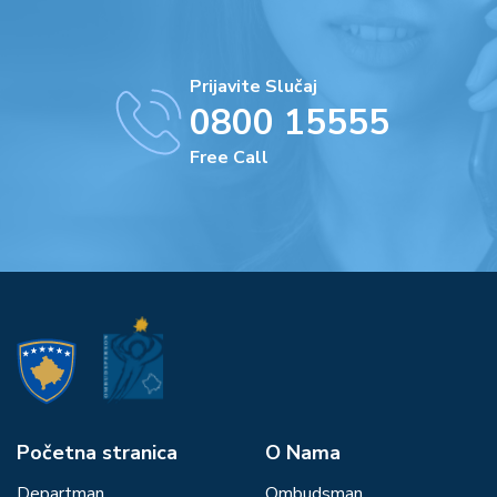
Prijavite Slučaj
0800 15555
Free Call
Početna stranica
О Nama
Departman
Ombudsman