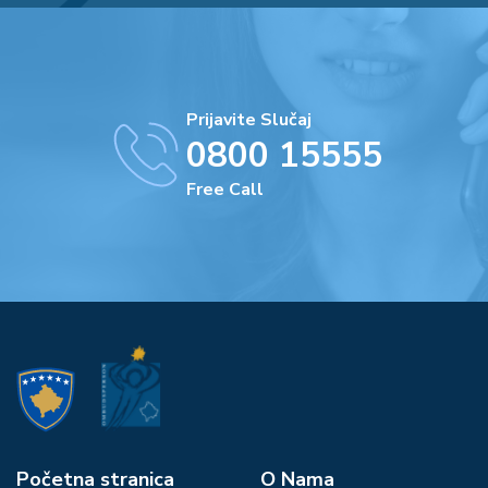
Prijavite Slučaj
0800 15555
Free Call
Početna stranica
О Nama