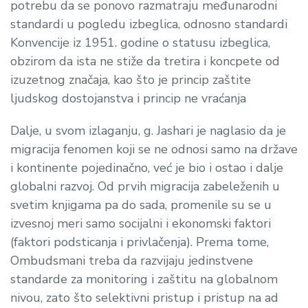
potrebu da se ponovo razmatraju međunarodni
standardi u pogledu izbeglica, odnosno standardi
Konvencije iz 1951. godine o statusu izbeglica,
obzirom da ista ne stiže da tretira i koncpete od
izuzetnog značaja, kao što je princip zaštite
ljudskog dostojanstva i princip ne vraćanja
Dalje, u svom izlaganju, g. Jashari je naglasio da je
migracija fenomen koji se ne odnosi samo na države
i kontinente pojedinačno, već je bio i ostao i dalje
globalni razvoj. Od prvih migracija zabeleženih u
svetim knjigama pa do sada, promenile su se u
izvesnoj meri samo socijalni i ekonomski faktori
(faktori podsticanja i privlačenja). Prema tome,
Ombudsmani treba da razvijaju jedinstvene
standarde za monitoring i zaštitu na globalnom
nivou, zato što selektivni pristup i pristup na
ad