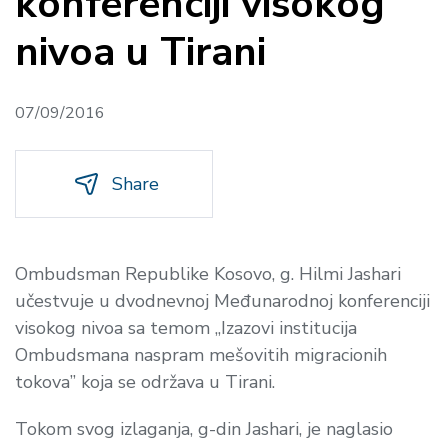
konferenciji visokog
nivoa u Tirani
07/09/2016
Share
Ombudsman Republike Kosovo, g. Hilmi Jashari
u
čestvuje u dvodnevnoj Međunarodnoj konferenciji
visokog nivoa sa temom „
Izazovi institucija
Ombudsmana naspram mešovitih migracionih
tokova
” koja se održava u Tirani.
Tokom svog izlaganja, g-din Jashari, je naglasio