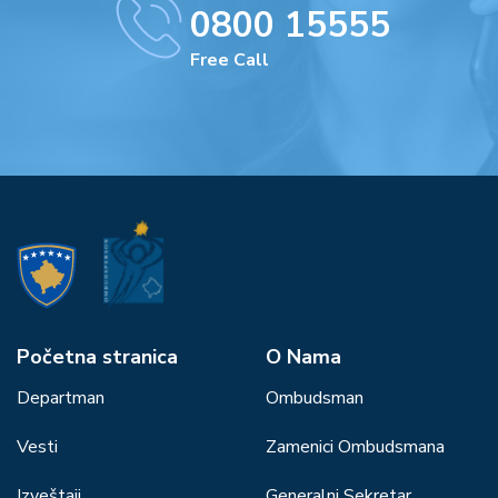
0800 15555
Free Call
Početna stranica
О Nama
Departman
Ombudsman
Vesti
Zamenici Ombudsmana
Izveštaji
Generalni Sekretar