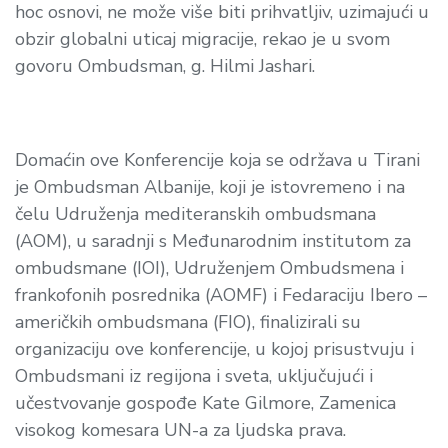
hoc
osnovi, ne može više biti prihvatljiv, uzimajući u
obzir globalni uticaj migracije, rekao je u svom
govoru Ombudsman, g.
Hilmi Jashari.
Domaćin ove Konferencije koja se održava u Tirani
je Ombudsman Albanije, koji je istovremeno i na
čelu Udruženja mediteranskih ombudsmana
(AOM), u saradnji s Međunarodnim institutom za
ombudsmane (IOI), Udruženjem Ombudsmena i
frankofonih posrednika (AOMF) i Fedaraciju Ibero –
američkih ombudsmana (FIO), finalizirali su
organizaciju ove konferencije, u kojoj prisustvuju i
Ombudsmani iz regijona i sveta, uključujući i
učestvovanje gospođe Kate Gilmore, Zamenica
visokog komesara UN-a za ljudska prava.