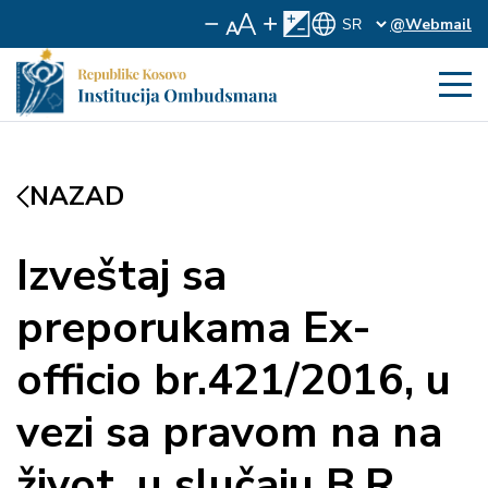
@Webmail
NAZAD
Izveštaj sa
preporukama Ex-
officio br.421/2016, u
vezi sa pravom na na
život, u slučaju B.R