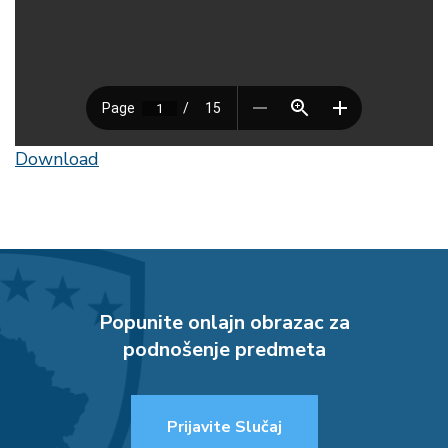
Download
Popunite onlajn obrazac za
podnošenje predmeta
Prijavite Slučaj