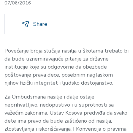
07/06/2016
Share
Povećanje broja slučaja nasilja u školama trebalo bi
da bude uznemiravajuće pitanje za državne
institucije koje su odgovorne da obezbede
poštovanje prava dece, posebnim naglaskom
njihov fizički integritet i ljudsko dostojanstvo.
Za Ombudsmana nasilje i dalje ostaje
neprihvatljivo, nedopustivo i u suprotnosti sa
važećim zakonima. Ustav Kosova predviđa da svako
dete ima pravo da bude zaštićeno od nasilja,
zlostavljanja i iskorišćavanja. I Konvencija o pravima