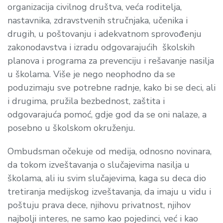
organizacija civilnog društva, veća roditelja,
nastavnika, zdravstvenih stručnjaka, učenika i
drugih, u poštovanju i adekvatnom sprovođenju
zakonodavstva i izradu odgovarajućih školskih
planova i programa za prevenciju i rešavanje nasilja
u školama. Više je nego neophodno da se
poduzimaju sve potrebne radnje, kako bi se deci, ali
i drugima, pružila bezbednost, zaštita i
odgovarajuća pomoć, gdje god da se oni nalaze, a
posebno u školskom okruženju.
Ombudsman očekuje od medija, odnosno novinara,
da tokom izveštavanja o slučajevima nasilja u
školama, ali iu svim slučajevima, kaga su deca dio
tretiranja medijskog izveštavanja, da imaju u vidu i
poštuju prava dece, njihovu privatnost, njihov
najbolji interes, ne samo kao pojedinci, već i kao