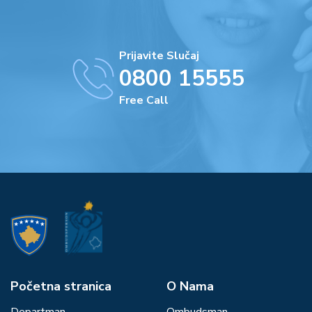
Prijavite Slučaj
0800 15555
Free Call
Početna stranica
О Nama
Departman
Ombudsman