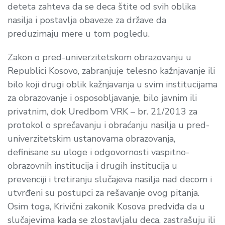
deteta zahteva da se deca štite od svih oblika
nasilja i postavlja obaveze za države da
preduzimaju mere u tom pogledu.
Zakon o pred-univerzitetskom obrazovanju u
Republici Kosovo, zabranjuje telesno kažnjavanje ili
bilo koji drugi oblik kažnjavanja u svim institucijama
za obrazovanje i osposobljavanje, bilo javnim ili
privatnim, dok Uredbom VRK – br. 21/2013 za
protokol o sprečavanju i obraćanju nasilja u pred-
univerzitetskim ustanovama obrazovanja,
definisane su uloge i odgovornosti vaspitno-
obrazovnih institucija i drugih institucija u
prevenciji i tretiranju slučajeva nasilja nad decom i
utvrđeni su postupci za rešavanje ovog pitanja.
Osim toga, Krivični zakonik Kosova predviđa da u
slučajevima kada se zlostavljalu deca, zastrašuju ili