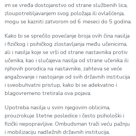
im se vređa dostojanstvo od strane službenih lica,
zloupotrebljavanjem svog položaja ili ovlašćenja,
mogu se kazniti zatvorom od 6 meseci do 5 godina.
Kako bi se sprečilo povećanje broja ovih čina nasilja
i fizičkog i psihičkog zlostavljanja među učenicima,
ali i nasilja koje se vrši od strane nastavnika protiv
učenika, kao i slučajeva nasilja od strane učenika ili
njihovih porodica na nastavnike, zahteva se veće
angažovanje i nastojanje od svih državnih institucija
i sveobuhvatni pristup, kako bi se adekvatno i
blagovremeno tretirala ova pojava.
Upotreba nasilja u svim njegovim oblicima,
prouzrokuje štetne posledice i često psihološki i
fizički nepopravljive. Ombudsman traži veću pažnju
i mobilizaciju nadležnih državnih institucija,