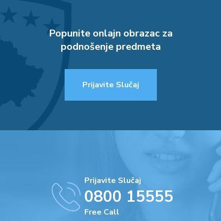
Popunite onlajn obrazac za
podnošenje predmeta
Prijavite Slučaj
Prijavite Slučaj
0800 15555
Free Call