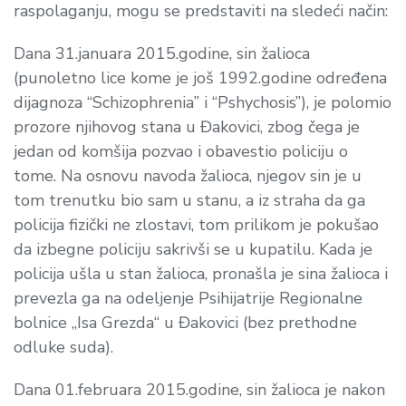
raspolaganju, mogu se predstaviti na sledeći način:
Dana 31.januara 2015.godine, sin žalioca
(punoletno lice kome je još 1992.godine određena
dijagnoza
“Schizophrenia” i “Pshychosis”
), je polomio
prozore njihovog stana u Đakovici, zbog čega je
jedan od komšija pozvao i obavestio policiju o
tome. Na osnovu navoda žalioca, njegov sin je u
tom trenutku bio sam u stanu, a iz straha da ga
policija fizički ne zlostavi, tom prilikom je pokušao
da izbegne policiju sakrivši se u kupatilu. Kada je
policija ušla u stan žalioca, pronašla je sina žalioca i
prevezla ga na odeljenje Psihijatrije Regionalne
bolnice „Isa Grezda“ u Đakovici (bez prethodne
odluke suda).
Dana 01.februara 2015.godine, sin žalioca je nakon