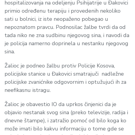
hospitalizovanja na odeljenju Psihijatrije u Đakovici
primio određenu terapiju i provedenih nekoliko
sati u bolnici, iz iste neopaženo pobegao u
nepoznatom pravcu. Podnosilac žalbe tvrdi da od
tada niko ne zna sudbinu njegovog sina, i navodi da
je policija namerno doprinela u nestanku njegovog
sina.
Žalioc je podneo žalbu protiv Policije Kosova,
policijske stanice u Đakovici smatrajuči nadležne
policijske zvanićnike odgovornim i optužujući ih za
neefikasnu istragu.
Žalioc je obavestio IO da uprkos činjenici da je
objavio nestanak svog sina (preko televizije, radija i
dnevne štampe), i zatražio pomoć od bilo koga ko
može imati bilo kakvu informaciju o tome gde se