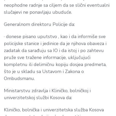
neophodne radnje sa ciljem da se slični eventualni
slučajevi ne ponavljaju ubuduće.
Generalnom direktoru Policije da:
·
donese pisano uputstvo , kao i da informiše sve
policijske stanice i jedinice da je njihova obaveza i
zadatak da sarađuju sa IO i da istoj i po zahtevu
pruže sve tražene informacije, uključujući
kompletnu ili delimičnu kopiju dosjea predmeta,
što je u skladu sa Ustavom i Zakona o
Ombudsmanu.
Ministarstvu zdravlja i Kliničko, bolni
č
koj i
univerzitetskoj službi Kosova
da:
Kliničko, bolni
č
ka i univerzitetska služba Kosova