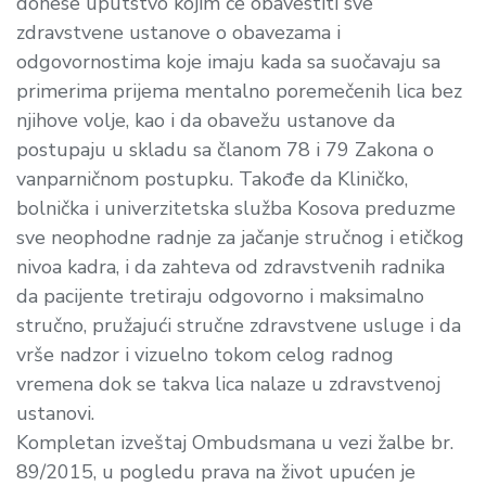
donese uputstvo kojim će obavestiti sve
zdravstvene ustanove o obavezama i
odgovornostima koje imaju kada sa suočavaju sa
primerima prijema mentalno poremečenih lica bez
njihove volje, kao i da obavežu ustanove da
postupaju u skladu sa članom 78 i 79 Zakona o
vanparničnom postupku. Takođe da Kliničko,
bolni
č
ka i univerzitetska služba Kosova
preduzme
sve neophodne radnje za jačanje stručnog i etičkog
nivoa kadra, i da zahteva od zdravstvenih radnika
da pacijente tretiraju odgovorno i maksimalno
stručno, pružajući stručne zdravstvene usluge i da
vrše nadzor i vizuelno tokom celog radnog
vremena dok se takva lica nalaze
u zdravstvenoj
ustanovi.
Kompletan izveštaj Ombudsmana u vezi žalbe br.
89/2015, u pogledu prava na život upućen je