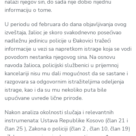
nalazi njegov sin, do sada nije dobio nijednu
informaciju o tome.
U periodu od februara do dana objavljivanja ovog
izveštaja, žalioc je skoro svakodnevno posećivao
nadležnu jedinicu policije u Đakovici tražeći
informacije u vezi sa napretkom istrage koja se vodi
povodom nestanka njegovog sina. Na osnovu
navoda žalioca, policijski službenici u prijemnoj
kancelariji nisu mu dali mogućnost da se sastane i
razgovara sa odgovornim istražiteljima odeljenja
istrage, kao i da su mu nekoliko puta bile
upućivane uvrede lične prirode.
Nakon analiza okolnosti slučaja i relevantnih
instrumenata: Ustava Republike Kosovo (član 21 i
član 25 ), Zakona o policiji (član 2 , član 10, član 19)