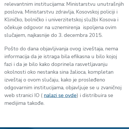
relevantnim institucijama: Ministarstvu unutrašnjih
poslova, Ministarstvu zdravlja, Kosovskoj policiji i
Kliničko, bolni
č
ko i univerzitetskoj službi Kosova
i
očekuje odgovor na uznemirenja ispoljena ovim
slučajem, najkasnije do 3. decembra 2015.
Pošto do dana objavljivanja ovog izveštaja, nema
informacija da je istraga bila efikasna u bilo kojoj
fazi i da je bilo kako doprinela rasvetljavanju
okolnosti oko nestanka sina žalioca, kompletan
izveštaj o ovom slučaju, kako je prosleđeno
odgovarnim institucijama, objavljuje se u zvaničnoj
web stranici IO (
nalazi se ovde
) i distribuira se
medijima takođe.