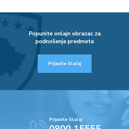
Popunite onlajn obrazac za
podnošenje predmeta
Prijavite Slučaj
Prijavite Slučaj
0800 15555