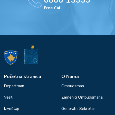
Free Call
Početna stranica
О Nama
Departman
Ombudsman
Vesti
Zamenici Ombudsmana
Izveštaji
Generalni Sekretar