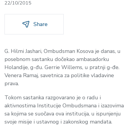
22/10/2015
Share
G.
Hilmi Jashari, Ombudsman Kosova je d
anas, u
posebnom sastanku
dočekao
ambasadorku
Holandije, g-đu.
Gerrie Willems
, u pratnji g-đe.
Venera Ramaj
, savetnica za politike vladavine
prava.
Tokom sastanka razgovarano je o radu i
aktivnostima Institucije Ombudsmana i izazovima
sa kojima se suočava ova institucija, u ispunjenju
svoje misije i ustavnog i zakonskog mandata.