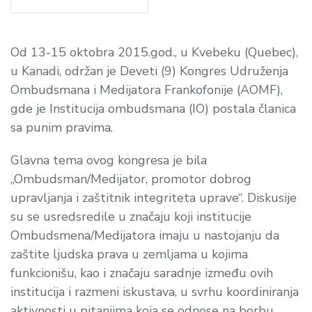
Od 13-15 oktobra 2015.god., u
Kvebek
u (Quebec),
u
Kanadi, održan je Deveti (9) Kongres Udruženja
Ombudsmana i Medijatora Frankofonije (AOMF),
gde je Institucija ombudsmana (IO) postala članica
sa punim pravima.
Glavna tema ovog kongresa je bila
„Ombudsman/Medijator, promotor dobrog
upravljanja i zaštitnik integriteta uprave“. Diskusije
su se usredsredile u značaju koji institucije
Ombudsmena/Medijatora imaju u nastojanju da
zaštite ljudska prava u zemljama u kojima
funkcionišu, kao i značaju saradnje između ovih
institucija i razmeni iskustava, u svrhu koordiniranja
aktivnosti u pitanjima koja se odnose na borbu