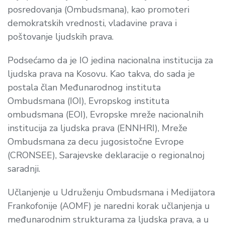
posredovanja (Ombudsmana), kao promoteri
demokratskih vrednosti, vladavine prava i
poštovanje ljudskih prava.
Podsećamo da je IO jedina nacionalna institucija za
ljudska prava na Kosovu. Kao takva, do sada je
postala član Međunarodnog instituta
Ombudsmana
(IOI),
Evropskog instituta
ombudsmana (EOI), Evropske mreže nacionalnih
institucija za ljudska prava (ENNHRI), Mreže
Ombudsmana za decu jugosistočne Evrope
(
CRONSEE),
Sarajevske deklaracije o regionalnoj
saradnji.
Učlanjenje u
Udruženju Ombudsmana i Medijatora
Frankofonije (AOMF) je naredni korak učlanjenja u
međunarodnim strukturama za ljudska prava, a u