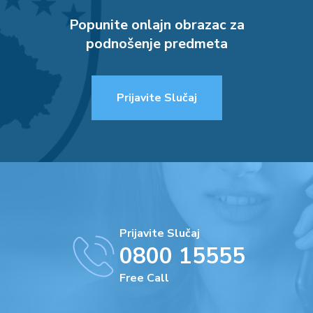
Popunite onlajn obrazac za
podnošenje predmeta
Prijavite Slučaj
Prijavite Slučaj
0800 15555
Free Call