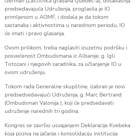
German
(Zaštitnica građana
Quebec-a
)​​, dosadašnja
predsedavajuća Udruženja, proglasila je IO
primljenom u AOMF, i dodala je da tokom
sastanaka i aktivnostima u narednom periodu, IO
će imati i pravo glasanja.
Ovom prilikom, treba naglasiti izuzetnu podršku i
posvećenost Ombudsmana iz Albanije, g. Igli
Totozani i
njegovih saradnika, za učlanjenje IO u
ovom udruženju.
Tokom rada Generalne skupštine, izabran je novi
predsedsedavajući Udruženja, g.
Marc Bertrand
(Ombudsman
Valonija ), koji će predsedavati
udruženje narednih tri godina.
Kongres se završio usvajanjem Deklaracije Kvebeka
koja poziva na jačanje i konsolidaciju institucija