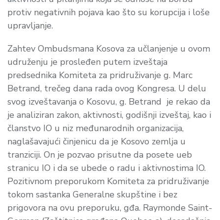
protiv negativnih pojava kao što su korupcija i loše
upravljanje.
Zahtev Ombudsmana Kosova za učlanjenje u ovom
udruženju je prosleđen putem izveštaja
predsednika Komiteta za pridruživanje g.
Marc
Betrand, trečeg dana rada ovog Kongresa.
U delu
svog izveštavanja o Kosovu
, g. Betrand je
rekao da
je analiziran zakon, aktivnosti, godišnji izveštaj, kao i
članstvo IO u niz međunarodnih organizacija,
naglašavajući činjenicu da je Kosovo zemlja u
tranziciji. On je pozvao prisutne da posete ueb
stranicu IO i da se ubede o radu i aktivnostima IO.
Pozitivnom preporukom Komiteta za pridruživanje
tokom sastanka Generalne skupštine i bez
prigovora na ovu preporuku, gđa.
Raymonde Saint-