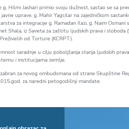
e g. Hilmi Jashari primio svoju dužnost, sastao se sa 
 javne uprave, g. Mahir Yagcilar na zajedničkom sastan
arstva za integracije g. Ramadan Ilazi, g. Naim Osmani
t Shala, iz Saveta za zaštitu ljudskih prava i sloboda (
 Preživelih od Torture (KCRPT).
nost saradnje u cilju poboljšanja stanja ljudskih prava
temu i institucijama zemlje.
a izabran za novog ombudsmana od strane Skupštine Re
a 2015.god. za naredni petogodišnji mandate.
onlajn obrazac za