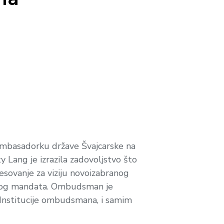
 ambasadorku države Švajcarske na
 Lang je izrazila zadovoljstvo što
esovanje za viziju novoizabranog
ovog mandata. Ombudsman je
 Institucije ombudsmana, i samim