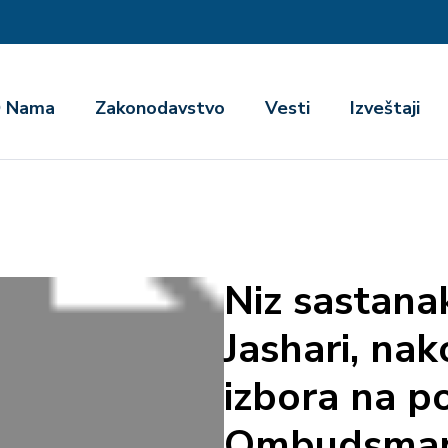
га
 Nama
Zakonodavstvo
Vesti
Izveštaji
Niz sastana
Jashari, na
izbora na p
Ombudsma