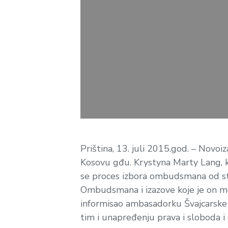
Priština, 13. juli 2015.god. – Novo
Kosovu gđu. Krystyna Marty Lang, ko
se proces izbora ombudsmana od str
Ombudsmana i izazove koje je on m
informisao ambasadorku Švajcarske 
tim i unapređenju prava i sloboda i 