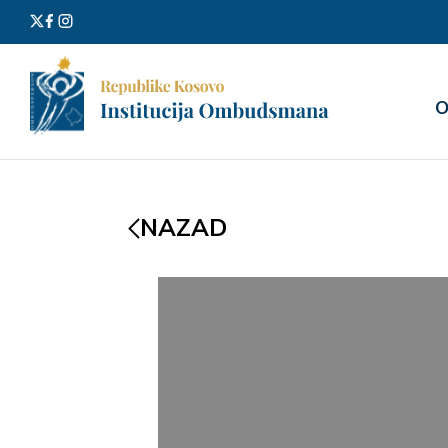
Претра
О
за:
NAZAD