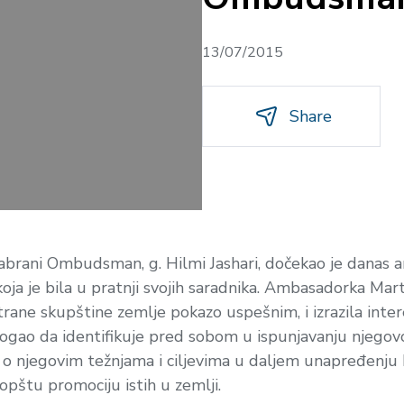
13/07/2015
Share
izabrani Ombudsman, g. Hilmi Jashari, dočekao je danas
ja je bila u pratnji svojih saradnika. Ambasadorka Marty
ane skupštine zemlje pokazo uspešnim, i izrazila inter
ogao da identifikuje pred sobom u ispunjavanju njeg
o njegovim težnjama i ciljevima u daljem unapređenju
opštu promociju istih u zemlji.