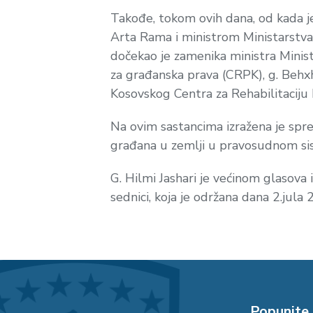
Takođe, tokom ovih dana, od kada j
Arta Rama i ministrom Ministarstva
dočekao je zamenika ministra Minist
za građanska prava (CRPK), g. Behxhe
Kosovskog Centra za Rehabilitaciju
Na ovim sastancima izražena je sprem
građana u zemlji u pravosudnom sis
G. Hilmi Jashari je većinom glasov
sednici, koja je održana dana 2.jul
Popunite 