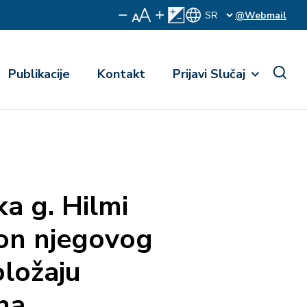
@Webmail
Publikacije
Kontakt
Prijavi Slučaj
ka g. Hilmi
kon njegovog
oložaju
na