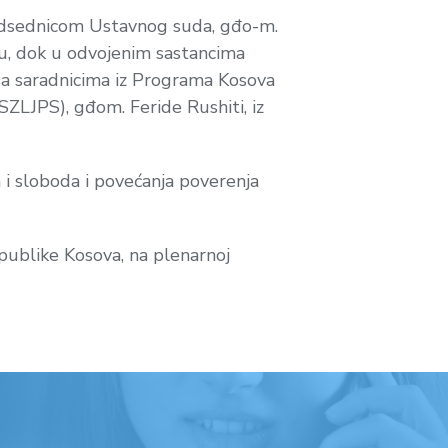
predsednicom Ustavnog suda, gđo-m.
ku, dok u odvojenim sastancima
 sa saradnicima iz Programa Kosova
SZLJPS), gđom. Feride Rushiti, iz
 i sloboda i povećanja poverenja
publike Kosova, na plenarnoj