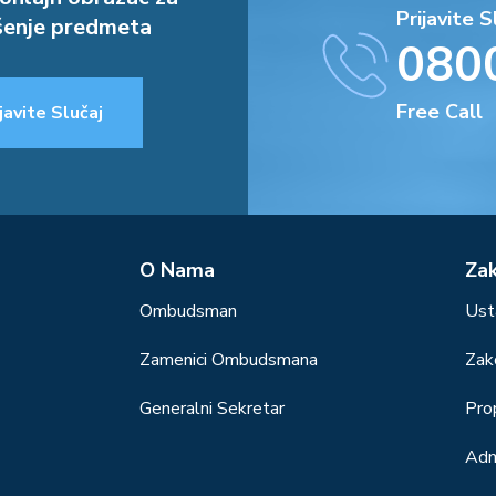
Prijavite S
enje predmeta
080
Free Call
javite Slučaj
О Nama
Za
Ombudsman
Ust
Zamenici Ombudsmana
Zak
Generalni Sekretar
Prop
Adm