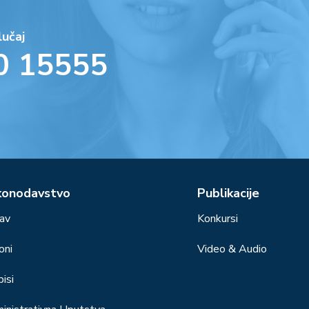
lučaj
0 15555
konodavstvo
Publikacije
av
Konkursi
oni
Video & Audio
isi