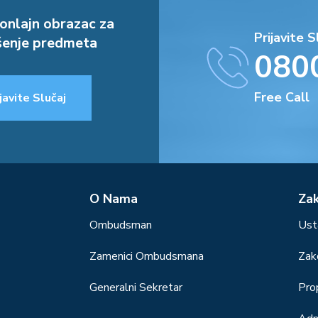
onlajn obrazac za
Prijavite S
enje predmeta
080
Free Call
javite Slučaj
О Nama
Za
Ombudsman
Ust
Zamenici Ombudsmana
Zak
Generalni Sekretar
Prop