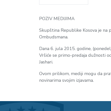
POZIV MEDIJIMA
Skupština Republike Kosova je na ple
Ombudsmana.
Dana 6. jula 2015. godine, (ponedelj
Vršiće se primo-predaja dužnosti
Jashari.
Ovom prilikom, mediji mogu da prate
novinarima svojim izjavama.