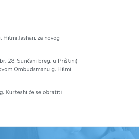
. Hilmi Jashari, za novog
r. 28, Sunčani breg, u Prištini)
 novom Ombudsmanu g. Hilmi
. Kurteshi će se obratiti