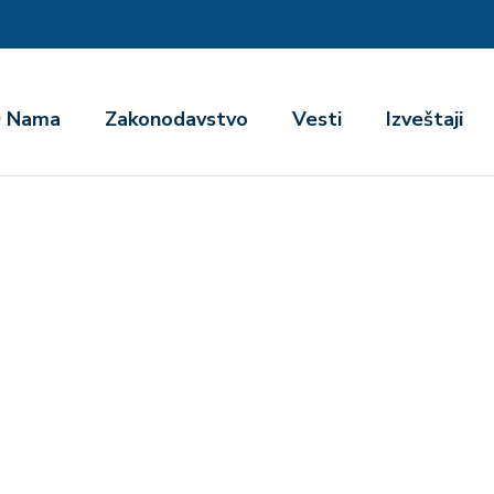
га
 Nama
Zakonodavstvo
Vesti
Izveštaji