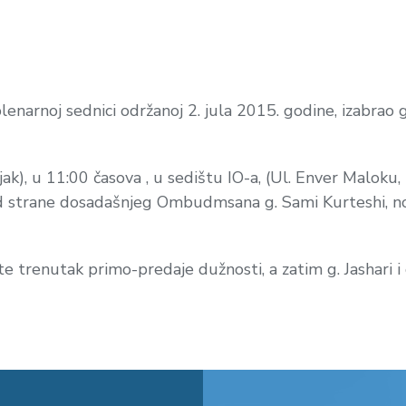
narnoj sednici održanoj 2. jula 2015. godine, izabrao g
ak), u 11:00 časova , u sedištu IO-a, (Ul. Enver Maloku, b
 od strane dosadašnjeg Ombudmsana g. Sami Kurteshi,
 trenutak primo-predaje dužnosti, a zatim g. Jashari i g