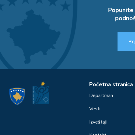
Popunite 
podnoš
Pri
Početna stranica
Departman
Vesti
Izveštaji