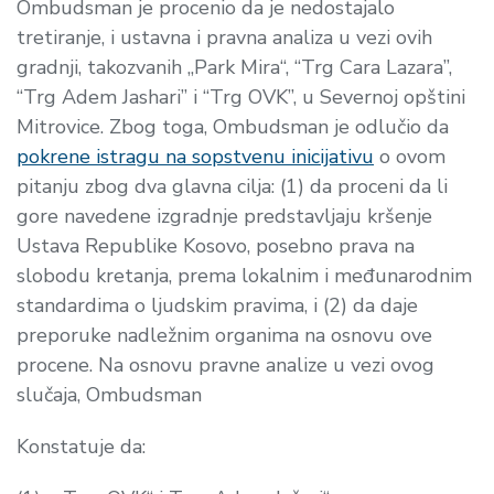
Ombudsman je procenio da je nedostajalo
tretiranje, i ustavna i pravna analiza u vezi ovih
gradnji, takozvanih „Park Mira“, “Trg Cara Lazara”,
“Trg Adem Jashari” i “Trg OVK”, u Severnoj opštini
Mitrovice. Zbog toga, Ombudsman je odlučio da
pokrene istragu na sopstvenu inicijativu
o ovom
pitanju zbog dva glavna cilja: (1) da proceni da li
gore navedene izgradnje predstavljaju kršenje
Ustava Republike Kosovo, posebno prava na
slobodu kretanja, prema lokalnim i međunarodnim
standardima o ljudskim pravima, i (2) da daje
preporuke nadležnim organima na osnovu ove
procene. Na osnovu pravne analize u vezi ovog
slučaja, Ombudsman
Konstatuje da: