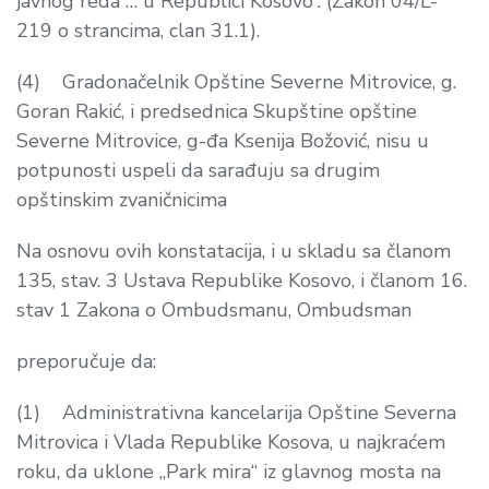
javnog reda … u Republici Kosovo”. (Zakon 04/L-
219 o strancima, clan 31.1).
(4) Gradonačelnik Opštine Severne Mitrovice, g.
Goran Rakić, i predsednica Skupštine opštine
Severne Mitrovice, g-đa Ksenija Božović, nisu u
potpunosti uspeli da sarađuju sa drugim
opštinskim zvaničnicima
Na osnovu ovih konstatacija, i u skladu sa članom
135, stav. 3 Ustava Republike Kosovo, i članom 16.
stav 1 Zakona o Ombudsmanu, Ombudsman
preporučuje da:
(1) Administrativna kancelarija Opštine Severna
Mitrovica i Vlada Republike Kosova, u najkraćem
roku, da uklone „Park mira“ iz glavnog mosta na