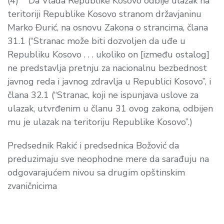
(4) Da Vlada Republike Kosovo odbije ulazak na
teritoriji Republike Kosovo stranom državjaninu
Marko Đurić, na osnovu Zakona o strancima, člana
31.1 (“Stranac može biti dozvoljen da uđe u
Republiku Kosovo . . . ukoliko on [između ostalog]
ne predstavlja pretnju za nacionalnu bezbednost
javnog reda i javnog zdravlja u Republici Kosovo”, i
člana 32.1 (“Stranac, koji ne ispunjava uslove za
ulazak, utvrđenim u članu 31 ovog zakona, odbijen
mu je ulazak na teritoriju Republike Kosovo”.)
Predsednik Rakić i predsednica Božović da
preduzimaju sve neophodne mere da sarađuju na
odgovarajućem nivou sa drugim opštinskim
zvaničnicima