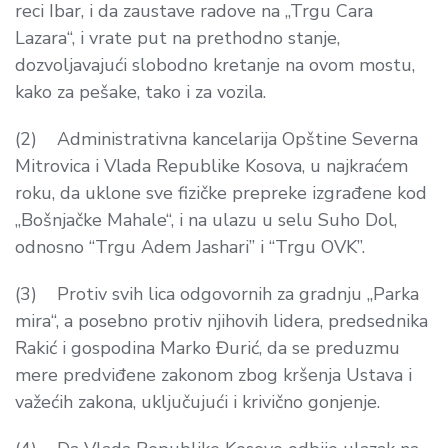
reci Ibar, i da zaustave radove na „Trgu Cara
Lazara“, i vrate put na prethodno stanje,
dozvoljavajući slobodno kretanje na ovom mostu,
kako za pešake, tako i za vozila.
(2) Administrativna kancelarija Opštine Severna
Mitrovica i Vlada Republike Kosova, u najkraćem
roku, da uklone sve fizičke prepreke izgrađene kod
„Bošnjačke Mahale“, i na ulazu u selu Suho Dol,
odnosno “Trgu Adem Jashari” i “Trgu OVK”.
(3) Protiv svih lica odgovornih za gradnju „Parka
mira“, a posebno protiv njihovih lidera, predsednika
Rakić i gospodina Marko Đurić, da se preduzmu
mere predviđene zakonom zbog kršenja Ustava i
važećih zakona, uključujući i krivično gonjenje.