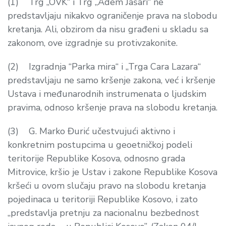
(1) Trg „OVK“ i Trg „Adem Jašari“ ne
predstavljaju nikakvo ograničenje prava na slobodu
kretanja. Ali, obzirom da nisu građeni u skladu sa
zakonom, ove izgradnje su protivzakonite.
(2) Izgradnja “Parka mira“ i „Trga Cara Lazara“
predstavljaju ne samo kršenje zakona, već i kršenje
Ustava i međunarodnih instrumenata o ljudskim
pravima, odnoso kršenje prava na slobodu kretanja.
(3) G. Marko Đurić učestvujući aktivno i
konkretnim postupcima u geoetničkoj podeli
teritorije Republike Kosova, odnosno grada
Mitrovice, kršio je Ustav i zakone Republike Kosova
kršeći u ovom slučaju pravo na slobodu kretanja
pojedinaca u teritoriji Republike Kosovo, i zato
„predstavlja pretnju za nacionalnu bezbednost